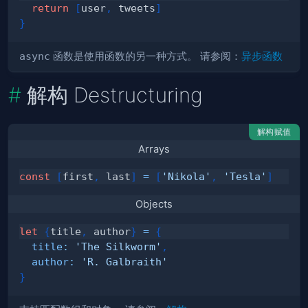
return
[
user
,
 tweets
]
}
async
函数是使用函数的另一种方式。 请参阅：
异步函数
解构 Destructuring
解构赋值
Arrays
const
[
first
,
 last
]
=
[
'Nikola'
,
'Tesla'
]
Objects
let
{
title
,
 author
}
=
{
title
:
'The Silkworm'
,
author
:
'R. Galbraith'
}