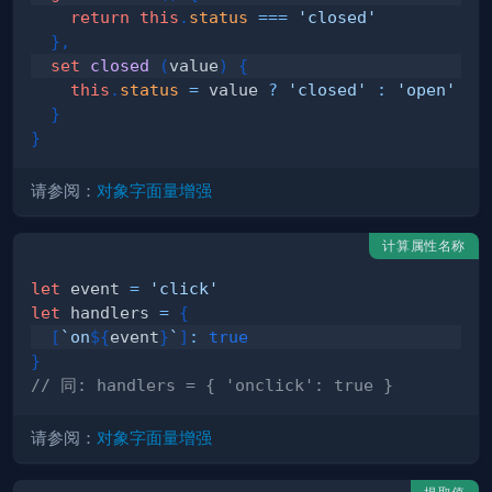
return
this
.
status
===
'closed'
}
,
set
closed
(
value
)
{
this
.
status
=
 value 
?
'closed'
:
'open'
}
}
请参阅：
对象字面量增强
计算属性名称
let
 event 
=
'click'
let
 handlers 
=
{
[
`
on
${
event
}
`
]
:
true
}
// 同: handlers = { 'onclick': true }
请参阅：
对象字面量增强