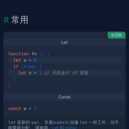
常用
块范围
Let
function
fn
(
)
{
let
 x 
=
0
if
(
true
)
{
let
 x 
=
1
// 只在这个`if`里面
}
}
Const
const
 a 
=
1
let
是新的
var
。 常量(
const
) 就像
let
一样工作，但不
能重新分配。 请参阅：
Let 和 const