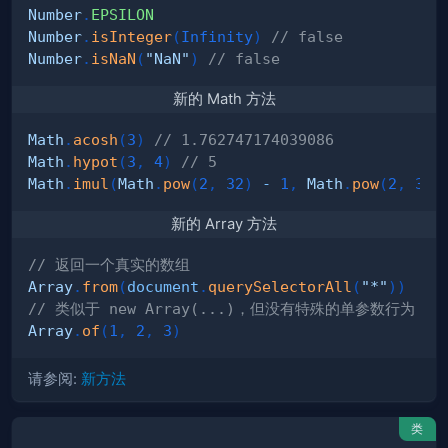
Number
.
EPSILON
Number
.
isInteger
(
Infinity
)
// false
Number
.
isNaN
(
"NaN"
)
// false
新的 Math 方法
Math
.
acosh
(
3
)
// 1.762747174039086
Math
.
hypot
(
3
,
4
)
// 5
Math
.
imul
(
Math
.
pow
(
2
,
32
)
-
1
,
Math
.
pow
(
2
,
32
)
新的 Array 方法
// 返回一个真实的数组
Array
.
from
(
document
.
querySelectorAll
(
"*"
)
)
// 类似于 new Array(...)，但没有特殊的单参数行为
Array
.
of
(
1
,
2
,
3
)
请参阅:
新方法
类