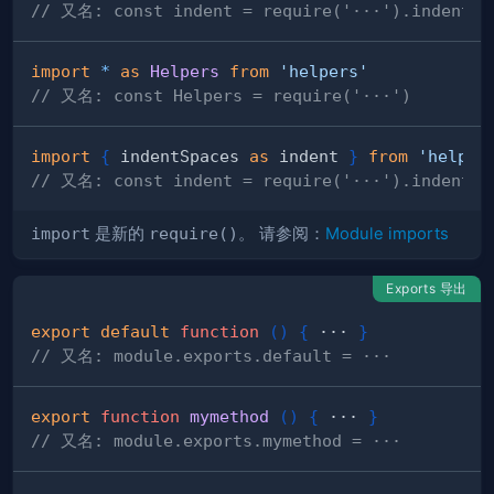
// 又名: const indent = require('···').indent
import
*
as
Helpers
from
'helpers'
// 又名: const Helpers = require('···')
import
{
 indentSpaces 
as
 indent 
}
from
'helper
// 又名: const indent = require('···').indentSp
import
是新的
require()
。 请参阅：
Module imports
Exports 导出
export
default
function
(
)
{
 ··· 
}
// 又名: module.exports.default = ···
export
function
mymethod
(
)
{
 ··· 
}
// 又名: module.exports.mymethod = ···