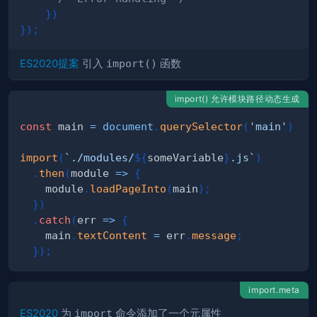
}
)
}
)
;
ES2020提案
引入
import()
函数
import() 允许模块路径动态生成
const
 main 
=
document
.
querySelector
(
'main'
)
import
(
`
./modules/
${
someVariable
}
.js
`
)
.
then
(
module
=>
{
    module
.
loadPageInto
(
main
)
;
}
)
.
catch
(
err
=>
{
    main
.
textContent
=
 err
.
message
;
}
)
;
import.meta
ES2020
为
import
命令添加了一个元属性