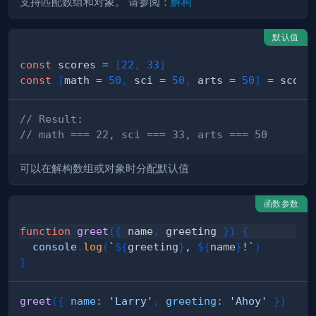
支持匹配数组和对象。 请参阅：
解构
默认值
const
 scores 
=
[
22
,
33
]
const
[
math 
=
50
,
 sci 
=
50
,
 arts 
=
50
]
=
// Result:
// math === 22, sci === 33, arts === 50
可以在解构数组或对象时分配默认值
函数参数
function
greet
(
{
 name
,
 greeting 
}
)
{
console
.
log
(
`
${
greeting
}
, 
${
name
}
!
`
)
}
greet
(
{
name
:
'Larry'
,
greeting
:
'Ahoy'
}
)