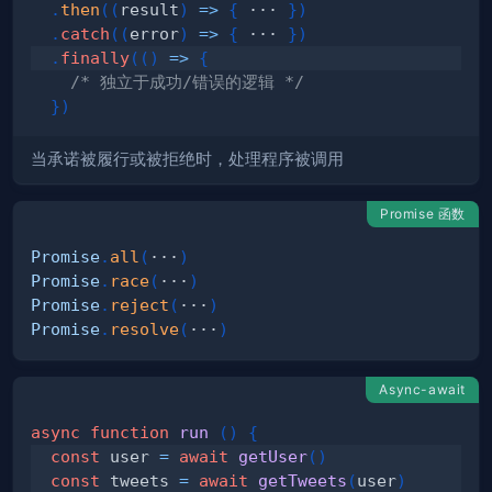
.
then
(
(
result
)
=>
{
 ··· 
}
)
.
catch
(
(
error
)
=>
{
 ··· 
}
)
.
finally
(
(
)
=>
{
/* 独立于成功/错误的逻辑 */
}
)
当承诺被履行或被拒绝时，处理程序被调用
Promise 函数
Promise
.
all
(
···
)
Promise
.
race
(
···
)
Promise
.
reject
(
···
)
Promise
.
resolve
(
···
)
Async-await
async
function
run
(
)
{
const
 user 
=
await
getUser
(
)
const
 tweets 
=
await
getTweets
(
user
)