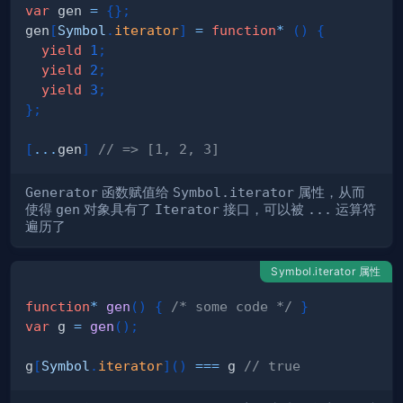
var
 gen 
=
{
}
;
gen
[
Symbol
.
iterator
]
=
function
*
(
)
{
yield
1
;
yield
2
;
yield
3
;
}
;
[
...
gen
]
// => [1, 2, 3]
Generator
函数赋值给
Symbol.iterator
属性，从而
使得
gen
对象具有了
Iterator
接口，可以被
...
运算符
遍历了
Symbol.iterator 属性
function
*
gen
(
)
{
/* some code */
}
var
 g 
=
gen
(
)
;
g
[
Symbol
.
iterator
]
(
)
===
 g 
// true