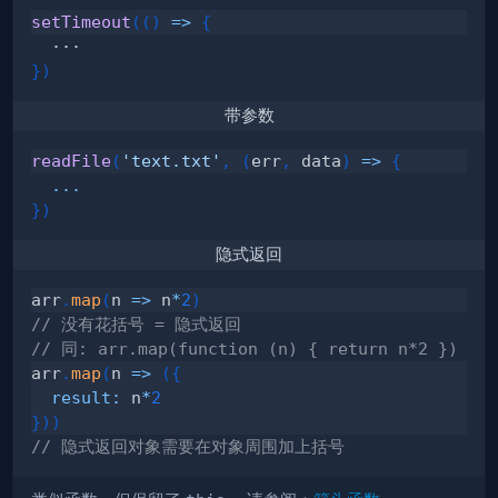
setTimeout
(
(
)
=>
{
}
)
带参数
readFile
(
'text.txt'
,
(
err
,
 data
)
=>
{
...
}
)
隐式返回
arr
.
map
(
n
=>
 n
*
2
)
// 没有花括号 = 隐式返回
// 同: arr.map(function (n) { return n*2 })
arr
.
map
(
n
=>
(
{
result
:
 n
*
2
}
)
)
// 隐式返回对象需要在对象周围加上括号