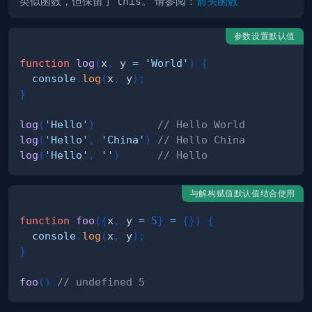
类似函数，但保留了
this
。 请参阅：
箭头函数
参数设置默认值
function
log
(
x
,
 y 
=
'World'
)
{
console
.
log
(
x
,
 y
)
;
}
log
(
'Hello'
)
// Hello World
log
(
'Hello'
,
'China'
)
// Hello China
log
(
'Hello'
,
''
)
// Hello
与解构赋值默认值结合使用
function
foo
(
{
x
,
 y 
=
5
}
=
{
}
)
{
console
.
log
(
x
,
 y
)
;
}
foo
(
)
// undefined 5