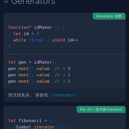
Generators
Generator 函数
function
*
idMaker
(
)
{
let
 id 
=
0
while
(
true
)
{
yield
 id
++
}
}
let
 gen 
=
idMaker
(
)
gen
.
next
(
)
.
value
// → 0
gen
.
next
(
)
.
value
// → 1
gen
.
next
(
)
.
value
// → 2
情况很复杂。 请参阅：
Generators
For..of + 迭代器(iterator)
let
 fibonacci 
=
{
[
Symbol
.
iterator
]
(
)
{