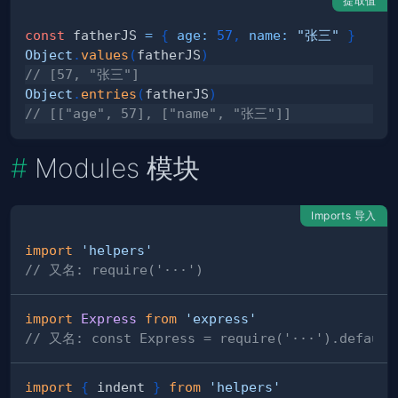
提取值
const
 fatherJS 
=
{
age
:
57
,
name
:
"张三"
}
Object
.
values
(
fatherJS
)
// [57, "张三"]
Object
.
entries
(
fatherJS
)
// [["age", 57], ["name", "张三"]]
Modules 模块
Imports 导入
import
'helpers'
// 又名: require('···')
import
Express
from
'express'
// 又名: const Express = require('···').default
import
{
 indent 
}
from
'helpers'