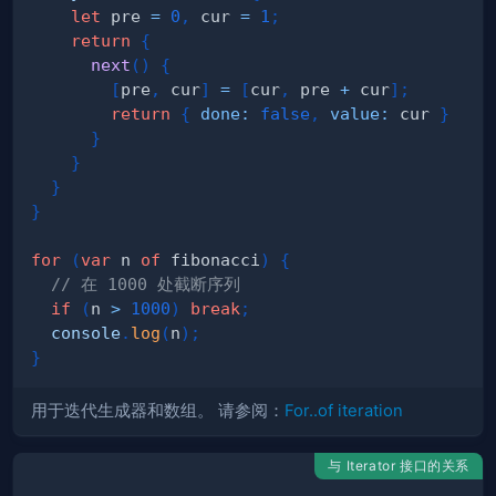
let
 pre 
=
0
,
 cur 
=
1
;
return
{
next
(
)
{
[
pre
,
 cur
]
=
[
cur
,
 pre 
+
 cur
]
;
return
{
done
:
false
,
value
:
 cur 
}
}
}
}
}
for
(
var
 n 
of
 fibonacci
)
{
// 在 1000 处截断序列
if
(
n 
>
1000
)
break
;
console
.
log
(
n
)
;
}
用于迭代生成器和数组。 请参阅：
For..of iteration
与 Iterator 接口的关系