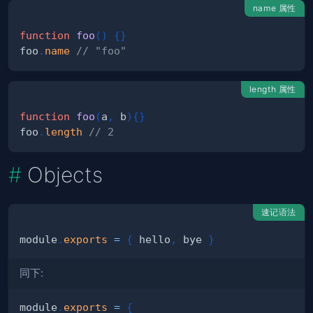
name 属性
function
foo
(
)
{
}
foo
.
name
// "foo"
length 属性
function
foo
(
a
,
 b
)
{
}
foo
.
length
// 2
Objects
速记语法
module
.
exports
=
{
 hello
,
 bye 
}
同下:
module
.
exports
=
{