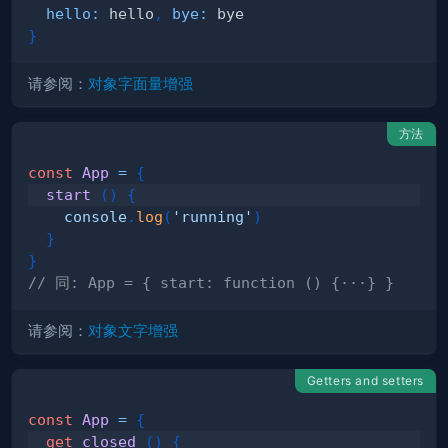
hello
:
 hello
,
bye
:
}
请参阅：
对象字面量增强
方法
const
App
=
{
start
(
)
{
console
.
log
(
'running'
)
}
}
// 同: App = { start: function () {···} }
请参阅：
对象文字增强
Getters and setters
const
App
=
{
get
closed
(
)
{