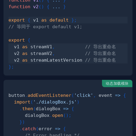
function
v2
(
)
{
...
}
export
{
 v1 
as
default
}
;
// 等同于 export default v1;
export
{
  v1 
as
 streamV1
,
// 导出重命名
  v2 
as
 streamV2
,
// 导出重命名
  v2 
as
 streamLatestVersion 
// 导出重命名
}
;
动态加载模块
button
.
addEventListener
(
'click'
,
event
=>
{
import
(
'./dialogBox.js'
)
.
then
(
dialogBox
=>
{
      dialogBox
.
open
(
)
;
}
)
.
catch
(
error
=>
{
/* Error handling */