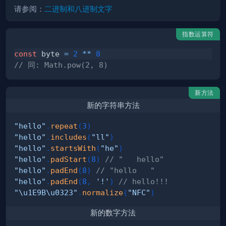
请参阅：
二进制和八进制文字
指数运算符
const
 byte 
=
2
**
8
// 同: Math.pow(2, 8)
新方法
新的字符串方法
"hello"
.
repeat
(
3
)
"hello"
.
includes
(
"ll"
)
"hello"
.
startsWith
(
"he"
)
"hello"
.
padStart
(
8
)
// "   hello"
"hello"
.
padEnd
(
8
)
// "hello   " 
"hello"
.
padEnd
(
8
,
'!'
)
// hello!!!
"\u1E9B\u0323"
.
normalize
(
"NFC"
)
新的数字方法