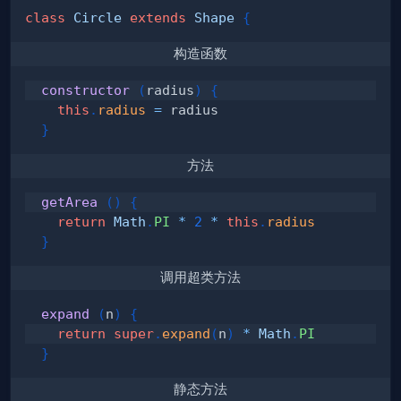
class
Circle
extends
Shape
{
构造函数
constructor
(
radius
)
{
this
.
radius
=
}
方法
getArea
(
)
{
return
Math
.
PI
*
2
*
this
.
radius
}
调用超类方法
expand
(
n
)
{
return
super
.
expand
(
n
)
*
Math
.
PI
}
静态方法