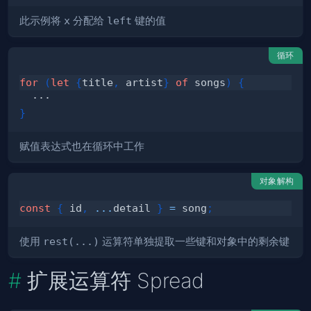
此示例将
x
分配给
left
键的值
循环
for
(
let
{
title
,
 artist
}
of
 songs
)
{
}
赋值表达式也在循环中工作
对象解构
const
{
 id
,
...
detail 
}
=
 song
;
使用
rest(...)
运算符单独提取一些键和对象中的剩余键
扩展运算符 Spread