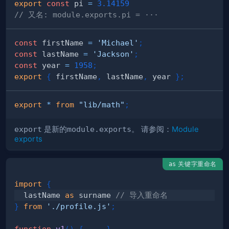
export
const
 pi 
=
3.14159
// 又名: module.exports.pi = ···
const
 firstName 
=
'Michael'
;
const
 lastName 
=
'Jackson'
;
const
 year 
=
1958
;
export
{
 firstName
,
 lastName
,
 year 
}
;
export
*
from
"lib/math"
;
export
是新的
module.exports
。 请参阅：
Module
exports
关键字重命名
as
import
{
  lastName 
as
 surname 
// 导入重命名
}
from
'./profile.js'
;
function
v1
(
)
{
...
}