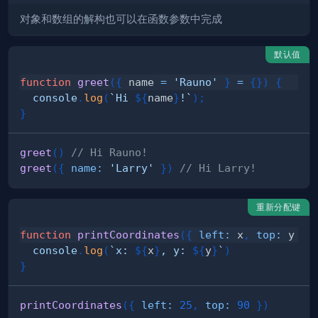
对象和数组的解构也可以在函数参数中完成
默认值
function
greet
(
{
 name 
=
'Rauno'
}
=
{
}
)
{
console
.
log
(
`
Hi 
${
name
}
!
`
)
;
}
greet
(
)
// Hi Rauno!
greet
(
{
name
:
'Larry'
}
)
// Hi Larry!
重新分配键
function
printCoordinates
(
{
left
:
 x
,
top
:
 y 
}
)
console
.
log
(
`
x: 
${
x
}
, y: 
${
y
}
`
)
}
printCoordinates
(
{
left
:
25
,
top
:
90
}
)