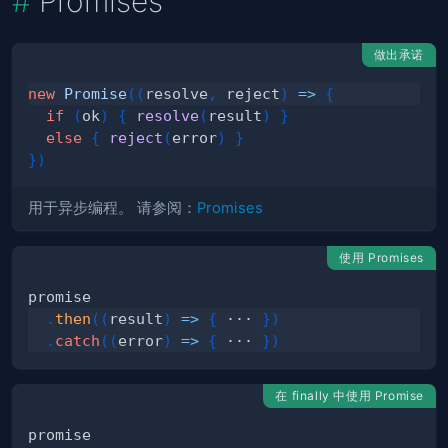
Promises
做出承诺
new
Promise
(
(
resolve
,
 reject
)
=>
{
if
(
ok
)
{
resolve
(
result
)
}
else
{
reject
(
error
)
}
}
)
用于异步编程。 请参阅：
Promises
使用 Promises
.
then
(
(
result
)
=>
{
 ··· 
}
)
.
catch
(
(
error
)
=>
{
 ··· 
}
)
在 finally 中使用 Promise