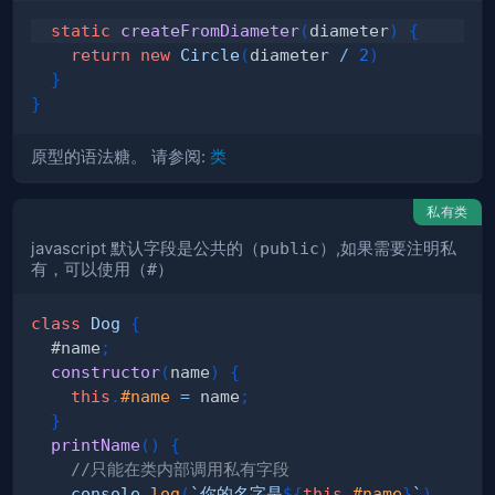
static
createFromDiameter
(
diameter
)
{
return
new
Circle
(
diameter 
/
2
)
}
}
原型的语法糖。 请参阅:
类
私有类
javascript 默认字段是公共的（
public
）,如果需要注明私
有，可以使用（
#
）
class
Dog
{
  #name
;
constructor
(
name
)
{
this
.
#name
=
 name
;
}
printName
(
)
{
//只能在类内部调用私有字段
console
.
log
(
`
你的名字是
${
this
.
#name
}
`
)