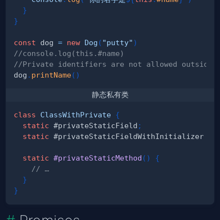
}
}
const
 dog 
=
new
Dog
(
"putty"
)
//console.log(this.#name) 
//Private identifiers are not allowed outside 
dog
.
printName
(
)
静态私有类
class
ClassWithPrivate
{
static
 #privateStaticField
;
static
 #privateStaticFieldWithInitializer 
=
static
#privateStaticMethod
(
)
{
// …
}
}