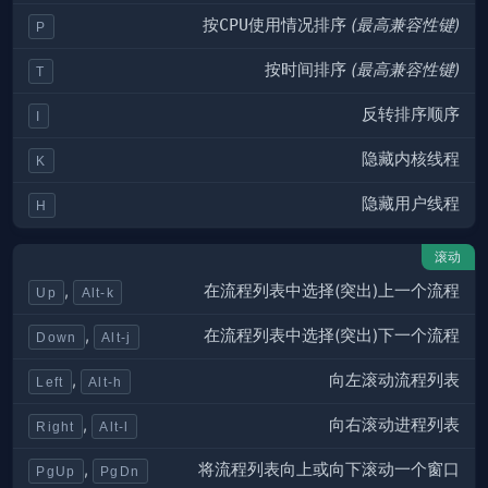
按
CPU
使用情况排序
(最高兼容性键)
P
按
时间
排序
(最高兼容性键)
T
反转
排序顺序
I
隐藏
内核
线程
K
隐藏
用户
线程
H
滚动
在流程列表中选择(突出)
上
一个流程
,
Up
Alt-k
在流程列表中选择(突出)
下
一个流程
,
Down
Alt-j
向
左
滚动流程列表
,
Left
Alt-h
向
右
滚动进程列表
,
Right
Alt-l
将流程列表
向上
或
向下
滚动一个窗口
,
PgUp
PgDn