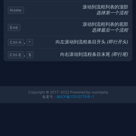
滚动到流程列表的
顶部
Home
选择第一个流程
滚动到流程列表的
底部
End
选择最后一个流程
向
左
滚动到流程条目
开头
(即行开头)
,
Ctrl-A
^
向
右
滚动到流程条目
末尾
(即行尾)
,
Ctrl-E
$
Copyright © 2017-2022 Powered by nuomiphp
备案号：
桂ICP备17012775号-1