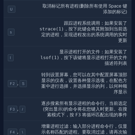
取消标记所有进程(删除所有使用 Space 键
U
添加的标记)
跟踪进程系统调用：如果安装了
strace(1)
，按下此键会将其附加到当前选
s
定的进程，呈现进程发出的系统调用的实时
更新
显示进程打开的文件：如果安装了
lsof(1)
，按下该键将显示进程打开的文件
l
描述符列表
转到设置屏幕，您可以在其中配置屏幕顶部
显示的仪表，设置各种显示选项，在配色方
,
F2
S
案中进行选择，并选择显示的列，以何种顺
序显示
逐步搜索所有显示进程的命令行。当前选定
,
(突出显示)的命令将在您键入时更新。在搜
F3
/
索模式下，按
F3
将循环匹配出现的事件
增量进程过滤：输入部分进程命令行，仅显
,
示名称匹配的进程。要取消过滤，请再次输
F4
\