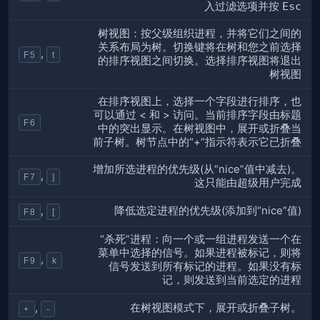
入过滤选项并按
Esc
树视图：按父级组织进程，并将它们之间的
关系布局为树。切换键将在树和您之前选择
,
F5
t
的排序视图之间切换。选择排序视图将退出
树视图
在排序视图上，选择一个字段进行排序，也
可以通过 < 和 > 访问。当前排序字段由标题
F6
中的突出显示。在树视图中，展开或折叠当
前子树。树节点中的“+”指示符表示它已折叠
增加所选进程的优先级(从“nice”值中减去)。
,
F7
]
这只能由超级用户完成
降低选定进程的优先级(添加到“nice”值)
,
F8
[
“杀死”进程：向一个或一组进程发送一个在
菜单中选择的信号。如果进程被标记，则将
,
F9
k
信号发送到所有标记的进程。如果没有标
记，则发送到当前选定的进程
在树视图模式下，展开或折叠子树。
,
+
-