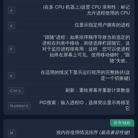
(在多 CPU 机器上)设置 CPU 亲和性：标记
a
允许进程使用的 CPU
仅显示指定用户拥有的进程
u
“跟随”进程：如果排序顺序导致当前选定的
进程在列表中移动，则使选择栏跟随它。这
对于监控进程很有用：这样，您可以使进程
F
始终在屏幕上可见。使用移动键时，“跟
随”失效。
在适用的情况下显示运行程序的完整路径(这
p
是一个切换键)
刷新：重绘屏幕并重新计算数值
Ctrl-L
PID搜索：输入进程ID，选择突出显示将移至
Numbers
它
排序/线程
按
内存
使用情况排序
(最高兼容性键)
M