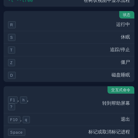
-t --tree
在树状视图中显示流程
状态
运行中
R
休眠
S
追踪/停止
T
僵尸
Z
磁盘睡眠
D
交互式命令
,
,
F1
h
转到帮助屏幕
?
退出
,
F10
q
标记或取消标记进程
Space