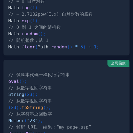
// = 0 自然对数
Math
.
log
(
1
)
;
// = 2.7182pow(E,x) 自然对数的底数
Math
.
exp
(
1
)
;
// 0 到 1 之间的随机数
Math
.
random
(
)
;
// 随机整数，从 1
Math
.
floor
(
Math
.
random
(
)
*
5
)
+
1
;
全局函数
// 像脚本代码一样执行字符串
eval
(
)
;
// 从数字返回字符串
String
(
23
)
;
// 从数字返回字符串
(
23
)
.
toString
(
)
;
// 从字符串返回数字
Number
(
"23"
)
;
// 解码 URI。 结果：“my page.asp”