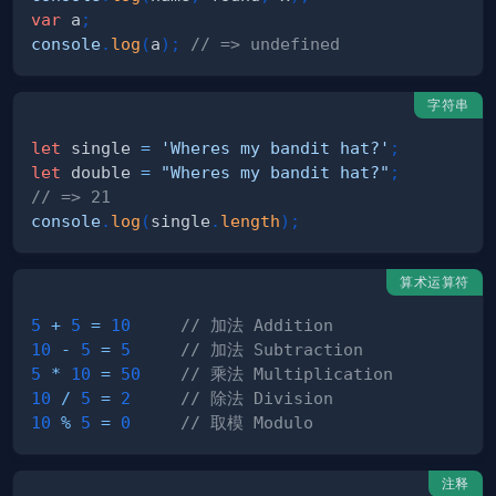
var
 a
;
console
.
log
(
a
)
;
// => undefined
字符串
let
 single 
=
'Wheres my bandit hat?'
;
let
 double 
=
"Wheres my bandit hat?"
;
// => 21
console
.
log
(
single
.
length
)
;
算术运算符
5
+
5
=
10
// 加法 Addition
10
-
5
=
5
// 加法 Subtraction
5
*
10
=
50
// 乘法 Multiplication
10
/
5
=
2
// 除法 Division
10
%
5
=
0
// 取模 Modulo
注释