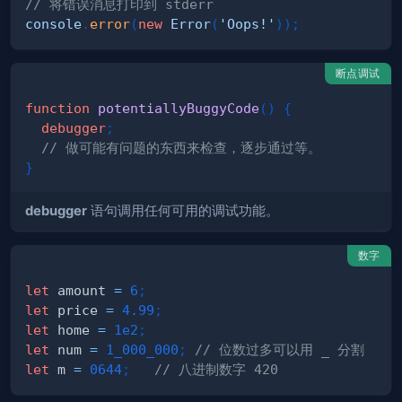
// 将错误消息打印到 stderr
console
.
error
(
new
Error
(
'Oops!'
)
)
;
断点调试
function
potentiallyBuggyCode
(
)
{
debugger
;
// 做可能有问题的东西来检查，逐步通过等。
}
debugger
语句调用任何可用的调试功能。
数字
let
 amount 
=
6
;
let
 price 
=
4.99
;
let
 home 
=
1e2
;
let
 num 
=
1_000_000
;
// 位数过多可以用 _ 分割
let
 m 
=
0644
;
// 八进制数字 420