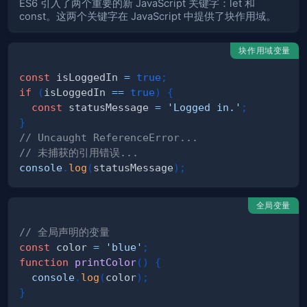
ES6 引入了两个重要的新 JavaScript 关键字：let 和
const。这两个关键字在 JavaScript 中提供了块作用域。
块作用域变量
const
 isLoggedIn 
=
true
;
if
(
isLoggedIn 
==
true
)
{
const
 statusMessage 
=
'Logged in.'
;
}
// Uncaught ReferenceError...
// 未捕获的引用错误...
console
.
log
(
statusMessage
)
;
全局变量
// 全局声明的变量
const
 color 
=
'blue'
;
function
printColor
(
)
{
console
.
log
(
color
)
;
}