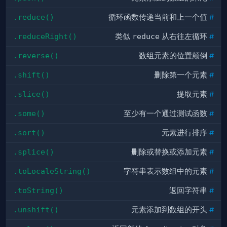
.reduce()
循环函数传递当前和上一个值
#
.reduceRight()
类似
reduce
从右往左循环
#
.reverse()
数组元素的位置颠倒
#
.shift()
删除
第一个元素
#
.slice()
提取
元素
#
.some()
至少有一个通过测试函数
#
.sort()
元素进行排序
#
.splice()
删除
或
替换
或
添加
元素
#
.toLocaleString()
字符串表示数组中的元素
#
.toString()
返回字符串
#
.unshift()
元素
添加
到数组的
开头
#