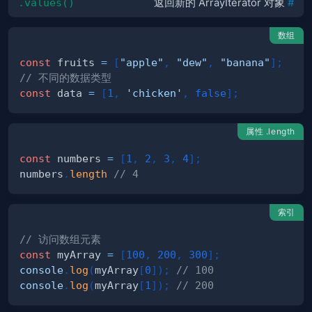
.values()
返回新的 ArrayIterator 对象
#
数组
const
 fruits 
=
[
"apple"
,
"dew"
,
"banana"
]
;
// 不同的数据类型
const
 data 
=
[
1
,
'chicken'
,
false
]
;
属性 .length
const
 numbers 
=
[
1
,
2
,
3
,
4
]
;
numbers
.
length
// 4
索引
// 访问数组元素
const
 myArray 
=
[
100
,
200
,
300
]
;
console
.
log
(
myArray
[
0
]
)
;
// 100
console
.
log
(
myArray
[
1
]
)
;
// 200