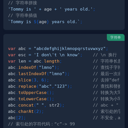
// 字符串拼接
'Tommy is '
+
 age 
+
' years old.'
;
// 字符串插值
`
Tommy is 
${
age
}
 years old.
`
;
字符串
var
 abc 
=
"abcdefghijklmnopqrstuvwxyz"
;
var
 esc 
=
'I don\'t \n know'
;
// \n 换行
var
 len 
=
 abc
.
length
;
// 字符串长度
abc
.
indexOf
(
"lmno"
)
;
// 查找子字符串
abc
.
lastIndexOf
(
"lmno"
)
;
// 最后一次出现
abc
.
slice
(
3
,
6
)
;
// 去掉“def
abc
.
replace
(
"abc"
,
"123"
)
;
// 查找和替换
abc
.
toUpperCase
(
)
;
// 转换为大写
abc
.
toLowerCase
(
)
;
// 转换为小写
abc
.
concat
(
" "
,
 str2
)
;
// abc + " " 
abc
.
charAt
(
2
)
;
// 索引处的字符：
abc
[
2
]
;
// 不安全，abc[
// 索引处的字符代码：“c”-> 99