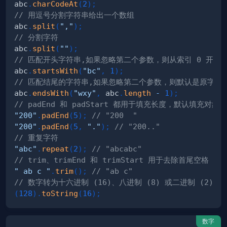
abc
.
charCodeAt
(
2
)
;
// 用逗号分割字符串给出一个数组
abc
.
split
(
","
)
;
// 分割字符
abc
.
split
(
""
)
;
// 匹配开头字符串,如果忽略第二个参数，则从索引 0 开始
abc
.
startsWith
(
"bc"
,
1
)
;
// 匹配结尾的字符串,如果忽略第二个参数，则默认是原字符
abc
.
endsWith
(
"wxy"
,
 abc
.
length
-
1
)
;
// padEnd 和 padStart 都用于填充长度，默认填充对象
"200"
.
padEnd
(
5
)
;
// "200  "
"200"
.
padEnd
(
5
,
"."
)
;
// "200.."
// 重复字符
"abc"
.
repeat
(
2
)
;
// "abcabc"
// trim、trimEnd 和 trimStart 用于去除首尾空格
" ab c "
.
trim
(
)
;
// "ab c"
// 数字转为十六进制 (16)、八进制 (8) 或二进制 (2)
(
128
)
.
toString
(
16
)
;
数字