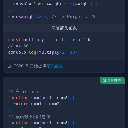
console
.
log
(
`
Weight : 
${
weight
}
`
)
;
}
;
checkWeight
(
25
)
;
// => Weight : 25 
简洁箭头函数
const
multiply
=
(
a
,
 b
)
=>
 a 
*
 b
;
// => 60 
console
.
log
(
multiply
(
2
,
30
)
)
;
从 ES2015 开始提供
箭头函数
返回关键字
// 有 return
function
sum
(
num1
,
 num2
)
{
return
 num1 
+
 num2
;
}
// 该函数不输出总和
function
sum
(
num1
,
 num2
)
{