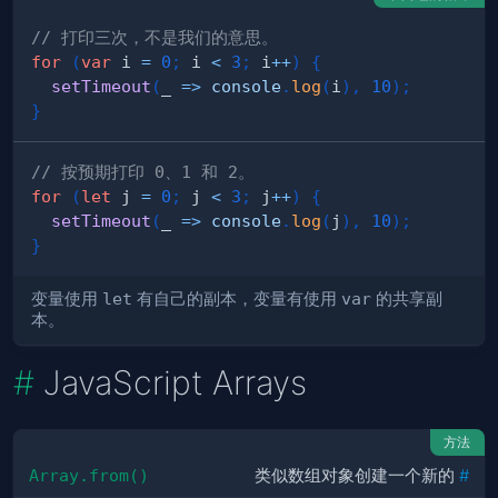
// 打印三次，不是我们的意思。
for
(
var
 i 
=
0
;
 i 
<
3
;
 i
++
)
{
setTimeout
(
_
=>
console
.
log
(
i
)
,
10
)
;
}
// 按预期打印 0、1 和 2。
for
(
let
 j 
=
0
;
 j 
<
3
;
 j
++
)
{
setTimeout
(
_
=>
console
.
log
(
j
)
,
10
)
;
}
变量使用
let
有自己的副本，变量有使用
var
的共享副
本。
JavaScript Arrays
方法
Array.from()
类似数组对象创建一个新的
#