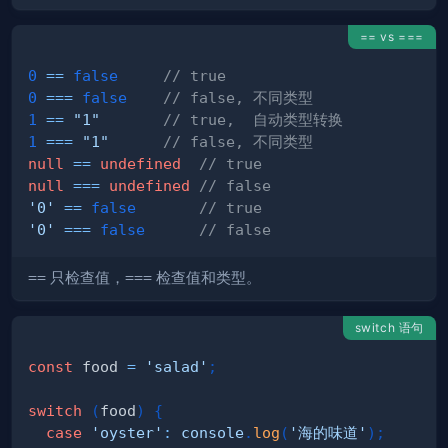
== vs ===
0
==
false
// true
0
===
false
// false, 不同类型
1
==
"1"
// true,  自动类型转换
1
===
"1"
// false, 不同类型
null
==
undefined
// true
null
===
undefined
// false
'0'
==
false
// true
'0'
===
false
// false
==
只检查值，
===
检查值和类型。
switch 语句
const
 food 
=
'salad'
;
switch
(
food
)
{
case
'oyster'
:
console
.
log
(
'海的味道'
)
;