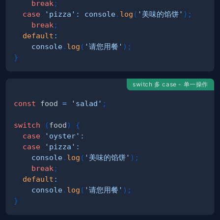
break
;
case
'pizza'
:
console
.
log
(
'美味的馅饼'
)
;
break
;
default
:
console
.
log
(
'请您用餐'
)
;
}
switch 多 case - 单一操作
const
 food 
=
'salad'
;
switch
(
food
)
{
case
'oyster'
:
case
'pizza'
:
console
.
log
(
'美味的馅饼'
)
;
break
;
default
:
console
.
log
(
'请您用餐'
)
;
}