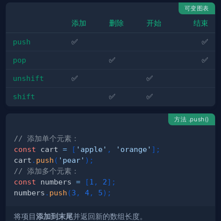
可变图表
添加
删除
开始
结束
push
✅
✅
pop
✅
✅
unshift
✅
✅
shift
✅
✅
方法 .push()
// 添加单个元素：
const
 cart 
=
[
'apple'
,
'orange'
]
;
cart
.
push
(
'pear'
)
;
// 添加多个元素：
const
 numbers 
=
[
1
,
2
]
;
numbers
.
push
(
3
,
4
,
5
)
;
将项目
添加到末尾
并返回新的数组长度。