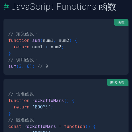
JavaScript Functions 函数
函数
// 定义函数：
function
sum
(
num1
,
 num2
)
{
return
 num1 
+
 num2
;
}
// 调用函数：
sum
(
3
,
6
)
;
// 9
匿名函数
// 命名函数
function
rocketToMars
(
)
{
return
'BOOM!'
;
}
// 匿名函数
const
rocketToMars
=
function
(
)
{