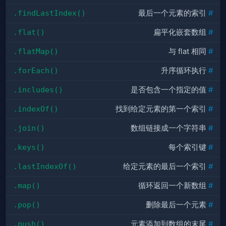
.findLastIndex()
最后一个元素的索引
#
.flat()
扁平化嵌套数组
#
.flatMap()
与 flat 相同
#
.forEach()
升序循环执行
#
.includes()
是否包含一个指定的值
#
.indexOf()
找到给定元素的第一个索引
#
.join()
数组链接成一个字符串
#
.keys()
每个索引键
#
.lastIndexOf()
给定元素的最后一个索引
#
.map()
循环返回一个新数组
#
.pop()
删除
最后一个元素
#
.push()
元素
添加
到数组的末尾
#