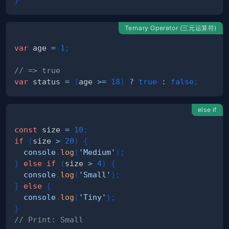
Ternary Operator (三元运算符)
var
 age 
=
1
;
// => true
var
 status 
=
(
age 
>=
18
)
?
true
:
false
;
else if
const
 size 
=
10
;
if
(
size 
>
20
)
{
console
.
log
(
'Medium'
)
;
}
else
if
(
size 
>
4
)
{
console
.
log
(
'Small'
)
;
}
else
{
console
.
log
(
'Tiny'
)
;
}
// Print: Small