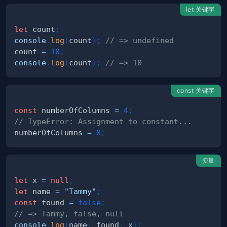
let 关键字
let
 count
;
console
.
log
(
count
)
;
// => undefined
count 
=
10
;
console
.
log
(
count
)
;
// => 10
const 关键字
const
 numberOfColumns 
=
4
;
// TypeError: Assignment to constant...
numberOfColumns 
=
8
;
变量
let
 x 
=
null
;
let
 name 
=
"Tammy"
;
const
 found 
=
false
;
// => Tammy, false, null
console
.
log
(
name
,
 found
,
 x
)
;