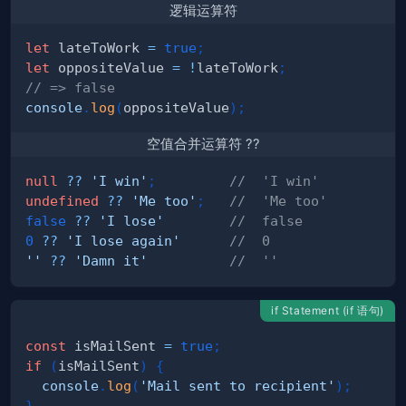
逻辑运算符
let
 lateToWork 
=
true
;
let
 oppositeValue 
=
!
lateToWork
;
// => false
console
.
log
(
oppositeValue
)
;
空值合并运算符 ??
null
??
'I win'
;
//  'I win'
undefined
??
'Me too'
;
//  'Me too'
false
??
'I lose'
//  false
0
??
'I lose again'
//  0
''
??
'Damn it'
//  ''
if Statement (if 语句)
const
 isMailSent 
=
true
;
if
(
isMailSent
)
{
console
.
log
(
'Mail sent to recipient'
)
;
}