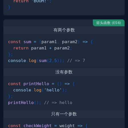
return
'BOOM!'
;
}
箭头函数 (ES6)
有两个参数
const
sum
=
(
param1
,
 param2
)
=>
{
return
 param1 
+
 param2
;
}
;
console
.
log
(
sum
(
2
,
5
)
)
;
// => 7 
没有参数
const
printHello
=
(
)
=>
{
console
.
log
(
'hello'
)
;
}
;
printHello
(
)
;
// => hello
只有一个参数
const
checkWeight
=
weight
=>
{