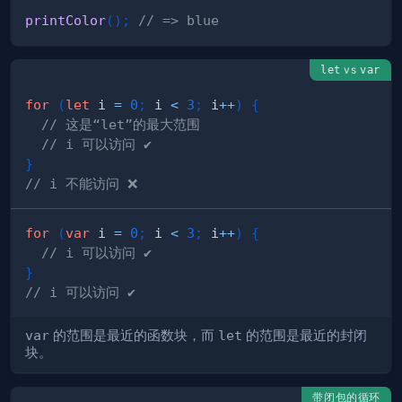
printColor
(
)
;
// => blue
vs
let
var
for
(
let
 i 
=
0
;
 i 
<
3
;
 i
++
)
{
// 这是“let”的最大范围
// i 可以访问 ✔️
}
// i 不能访问 ❌
for
(
var
 i 
=
0
;
 i 
<
3
;
 i
++
)
{
// i 可以访问 ✔️
}
// i 可以访问 ✔️
var
的范围是最近的函数块，而
let
的范围是最近的封闭
块。
带闭包的循环