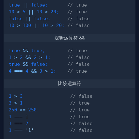
true
||
false
;
// true
10
>
5
||
10
>
20
;
// true
false
||
false
;
// false
10
>
100
||
10
>
20
;
// false
逻辑运算符 &&
true
&&
true
;
// true
1
>
2
&&
2
>
1
;
// false
true
&&
false
;
// false
4
===
4
&&
3
>
1
;
// true
比较运算符
1
>
3
// false
3
>
1
// true
250
>=
250
// true
1
===
1
// true
1
===
2
// false
1
===
'1'
// false