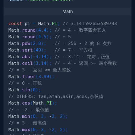
Math
const
 pi 
=
 Math
.
PI
;
// 3.141592653589793
Math
.
round
(
4.4
)
;
// = 4 - 数字四舍五入
Math
.
round
(
4.5
)
;
// = 5
Math
.
pow
(
2
,
8
)
;
// = 256 - 2 的 8 次方    
Math
.
sqrt
(
49
)
;
// = 7 - 平方根
Math
.
abs
(
-
3.14
)
;
// = 3.14 - 绝对，正值
Math
.
ceil
(
3.14
)
;
// = 4 - 返回 >= 最小整数
// = 3 - 返回 <= 最大整数
Math
.
floor
(
3.99
)
;
// = 0 - 正弦
Math
.
sin
(
0
)
;
// OTHERS: tan,atan,asin,acos,余弦值
Math
.
cos
(
Math
.
PI
)
;
// = -2 - 最低值
Math
.
min
(
0
,
3
,
-
2
,
2
)
;
// = 3 - 最高值
Math
.
max
(
0
,
3
,
-
2
,
2
)
;