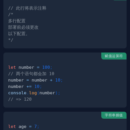
// 此行将表示注释
*/
赋值运算符
let
 number 
=
100
;
// 两个语句都会加 10
number 
=
 number 
+
10
;
number 
+=
10
;
console
.
log
(
number
)
;
// => 120
字符串插值
let
 age 
=
7
;