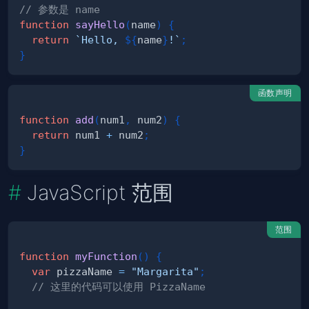
// 参数是 name
function
sayHello
(
name
)
{
return
`
Hello, 
${
name
}
!
`
;
}
函数声明
function
add
(
num1
,
 num2
)
{
return
 num1 
+
 num2
;
}
JavaScript 范围
范围
function
myFunction
(
)
{
var
 pizzaName 
=
"Margarita"
;
// 这里的代码可以使用 PizzaName