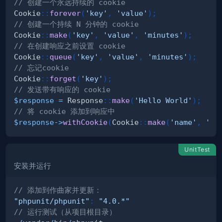
// 创建一个永远持续的 cookie
Cookie
::
forever
(
'key'
,
'value'
)
;
// 创建一个持续 N 分钟的 cookie
Cookie
::
make
(
'key'
,
'value'
,
'minutes'
)
;
// 在创建响应之前设置 cookie
Cookie
::
queue
(
'key'
,
'value'
,
'minutes'
)
;
// 忘记cookie
Cookie
::
forget
(
'key'
)
;
// 发送带有响应的 cookie
$response
=
Response
::
make
(
'Hello World'
)
;
// 将 cookie 添加到响应中
$response
->
withCookie
(
Cookie
::
make
(
'name'
,
'va
UnitTest
安装并运行
// 添加到作曲家并更新：
"phpunit/phpunit"
:
"4.0.*"
// 运行测试（从项目根目录）