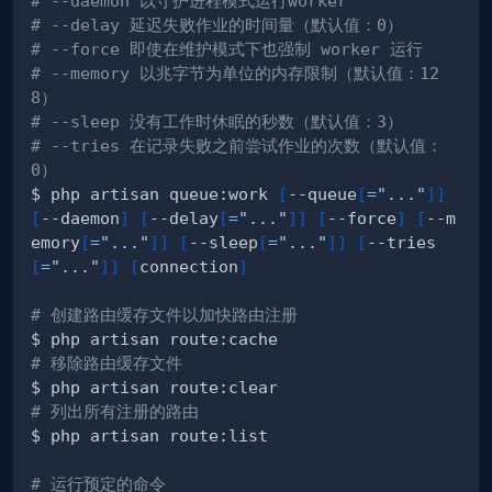
# --daemon 以守护进程模式运行worker
# --delay 延迟失败作业的时间量（默认值：0）
# --force 即使在维护模式下也强制 worker 运行
# --memory 以兆字节为单位的内存限制（默认值：12
8）
# --sleep 没有工作时休眠的秒数（默认值：3）
# --tries 在记录失败之前尝试作业的次数（默认值：
0）
$ php artisan queue:work 
[
--queue
[
=
"..."
]
]
[
--daemon
]
[
--delay
[
=
"..."
]
]
[
--force
]
[
--m
emory
[
=
"..."
]
]
[
--sleep
[
=
"..."
]
]
[
--tries
[
=
"..."
]
]
[
connection
]
# 创建路由缓存文件以加快路由注册
# 移除路由缓存文件
# 列出所有注册的路由
# 运行预定的命令