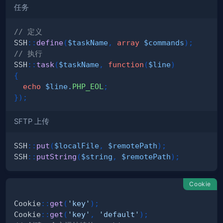
任务
// 定义
SSH
::
define
(
$taskName
,
array
$commands
)
;
// 执行
SSH
::
task
(
$taskName
,
function
(
$line
)
{
echo
$line
.
PHP_EOL
;
}
)
;
SFTP 上传
SSH
::
put
(
$localFile
,
$remotePath
)
;
SSH
::
putString
(
$string
,
$remotePath
)
;
Cookie
Cookie
::
get
(
'key'
)
;
Cookie
::
get
(
'key'
,
'default'
)
;