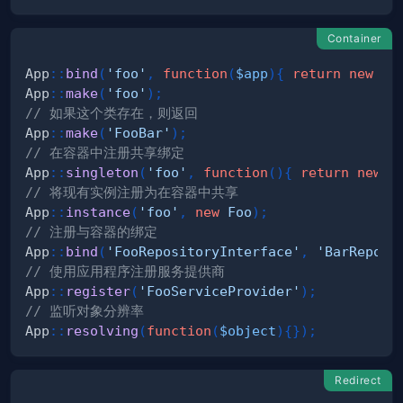
Container
App
::
bind
(
'foo'
,
function
(
$app
)
{
return
new
Fo
App
::
make
(
'foo'
)
;
// 如果这个类存在，则返回
App
::
make
(
'FooBar'
)
;
// 在容器中注册共享绑定
App
::
singleton
(
'foo'
,
function
(
)
{
return
new
F
// 将现有实例注册为在容器中共享
App
::
instance
(
'foo'
,
new
Foo
)
;
// 注册与容器的绑定
App
::
bind
(
'FooRepositoryInterface'
,
'BarReposi
// 使用应用程序注册服务提供商
App
::
register
(
'FooServiceProvider'
)
;
// 监听对象分辨率
App
::
resolving
(
function
(
$object
)
{
}
)
;
Redirect