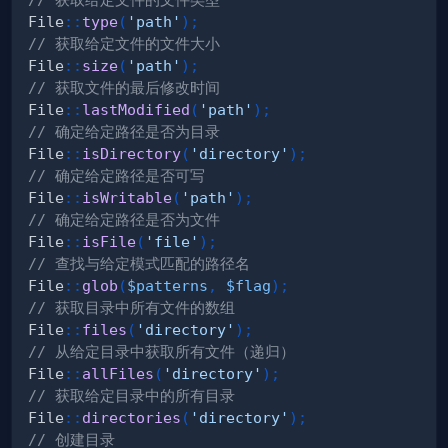
File
::
type
(
'path'
)
;
// 获取给定文件的文件大小
File
::
size
(
'path'
)
;
// 获取文件的最后修改时间
File
::
lastModified
(
'path'
)
;
// 确定给定路径是否为目录
File
::
isDirectory
(
'directory'
)
;
// 确定给定路径是否可写
File
::
isWritable
(
'path'
)
;
// 确定给定路径是否为文件
File
::
isFile
(
'file'
)
;
// 查找与给定模式匹配的路径名
File
::
glob
(
$patterns
,
$flag
)
;
// 获取目录中所有文件的数组
File
::
files
(
'directory'
)
;
// 从给定目录中获取所有文件（递归）
File
::
allFiles
(
'directory'
)
;
// 获取给定目录中的所有目录
File
::
directories
(
'directory'
)
;
// 创建目录