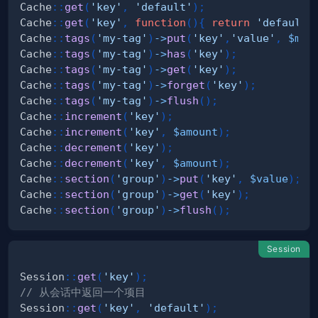
Cache
::
get
(
'key'
,
'default'
)
;
Cache
::
get
(
'key'
,
function
(
)
{
return
'default'
Cache
::
tags
(
'my-tag'
)
->
put
(
'key'
,
'value'
,
$min
Cache
::
tags
(
'my-tag'
)
->
has
(
'key'
)
;
Cache
::
tags
(
'my-tag'
)
->
get
(
'key'
)
;
Cache
::
tags
(
'my-tag'
)
->
forget
(
'key'
)
;
Cache
::
tags
(
'my-tag'
)
->
flush
(
)
;
Cache
::
increment
(
'key'
)
;
Cache
::
increment
(
'key'
,
$amount
)
;
Cache
::
decrement
(
'key'
)
;
Cache
::
decrement
(
'key'
,
$amount
)
;
Cache
::
section
(
'group'
)
->
put
(
'key'
,
$value
)
;
Cache
::
section
(
'group'
)
->
get
(
'key'
)
;
Cache
::
section
(
'group'
)
->
flush
(
)
;
Session
Session
::
get
(
'key'
)
;
// 从会话中返回一个项目
Session
::
get
(
'key'
,
'default'
)
;