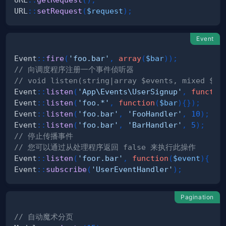
URL
::
setRequest
(
$request
)
;
Event
Event
::
fire
(
'foo.bar'
,
array
(
$bar
)
)
;
// 向调度程序注册一个事件侦听器
// void listen(string|array $events, mixed $li
Event
::
listen
(
'App\Events\UserSignup'
,
functio
Event
::
listen
(
'foo.*'
,
function
(
$bar
)
{
}
)
;
Event
::
listen
(
'foo.bar'
,
'FooHandler'
,
10
)
;
Event
::
listen
(
'foo.bar'
,
'BarHandler'
,
5
)
;
// 停止传播事件
// 您可以通过从处理程序返回 false 来执行此操作
Event
::
listen
(
'foor.bar'
,
function
(
$event
)
{
re
Event
::
subscribe
(
'UserEventHandler'
)
;
Pagination
// 自动魔术分页