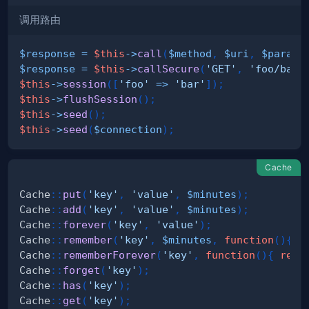
调用路由
$response
=
$this
->
call
(
$method
,
$uri
,
$parame
$response
=
$this
->
callSecure
(
'GET'
,
'foo/bar'
$this
->
session
(
[
'foo'
=>
'bar'
]
)
;
$this
->
flushSession
(
)
;
$this
->
seed
(
)
;
$this
->
seed
(
$connection
)
;
Cache
Cache
::
put
(
'key'
,
'value'
,
$minutes
)
;
Cache
::
add
(
'key'
,
'value'
,
$minutes
)
;
Cache
::
forever
(
'key'
,
'value'
)
;
Cache
::
remember
(
'key'
,
$minutes
,
function
(
)
{
r
Cache
::
rememberForever
(
'key'
,
function
(
)
{
retu
Cache
::
forget
(
'key'
)
;
Cache
::
has
(
'key'
)
;
Cache
::
get
(
'key'
)
;