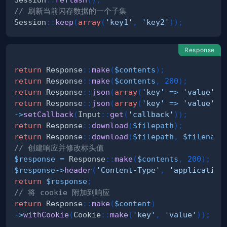
// 刷新当前闪存数据的一个子集
Session
::
keep
(
array
(
'key1'
,
'key2'
)
)
;
Response
return
Response
::
make
(
$contents
)
;
return
Response
::
make
(
$contents
,
200
)
;
return
Response
::
json
(
array
(
'key'
=>
'value'
)
)
return
Response
::
json
(
array
(
'key'
=>
'value'
)
)
->
setCallback
(
Input
::
get
(
'callback'
)
)
;
return
Response
::
download
(
$filepath
)
;
return
Response
::
download
(
$filepath
,
$filename
// 创建响应并修改标头值
$response
=
Response
::
make
(
$contents
,
200
)
;
$response
->
header
(
'Content-Type'
,
'application
return
$response
;
// 将 cookie 附加到响应
return
Response
::
make
(
$content
)
->
withCookie
(
Cookie
::
make
(
'key'
,
'value'
)
)
;