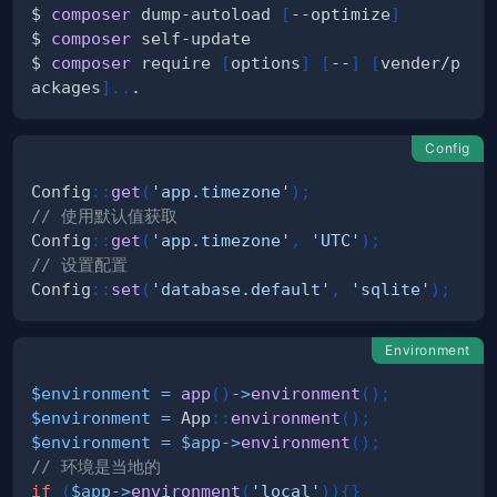
$ 
composer
 dump-autoload 
[
--optimize
]
$ 
composer
$ 
composer
 require 
[
options
]
[
--
]
[
vender/p
ackages
]
..
Config
Config
::
get
(
'app.timezone'
)
;
// 使用默认值获取
Config
::
get
(
'app.timezone'
,
'UTC'
)
;
// 设置配置
Config
::
set
(
'database.default'
,
'sqlite'
)
;
Environment
$environment
=
app
(
)
->
environment
(
)
;
$environment
=
App
::
environment
(
)
;
$environment
=
$app
->
environment
(
)
;
// 环境是当地的
if
(
$app
->
environment
(
'local'
)
)
{
}