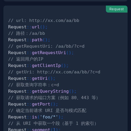
Request
// url: http://xx.com/aa/bb
Request
::
url
(
)
;
// 路径：/aa/bb
Request
::
path
(
)
;
// getRequestUri: /aa/bb/?c=d
Request
::
getRequestUri
(
)
;
// 返回用户的IP
Request
::
getClientIp
(
)
;
// getUri: http://xx.com/aa/bb/?c=d
Request
::
getUri
(
)
;
// 获取查询字符串：c=d
Request
::
getQueryString
(
)
;
// 获取请求的端口方案（例如 80、443 等）
Request
::
getPort
(
)
;
// 确定当前请求 URI 是否与模式匹配
Request
::
is
(
'foo/*'
)
;
// 从 URI 中获取一个段（基于 1 的索引）
Request
::
segment
(
1
)
;