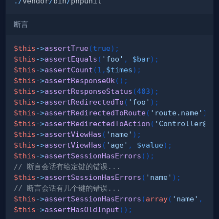
.
/
vendor
/
bin
/
断言
$this
->
assertTrue
(
true
)
;
$this
->
assertEquals
(
'foo'
,
$bar
)
;
$this
->
assertCount
(
1
,
$times
)
;
$this
->
assertResponseOk
(
)
;
$this
->
assertResponseStatus
(
403
)
;
$this
->
assertRedirectedTo
(
'foo'
)
;
$this
->
assertRedirectedToRoute
(
'route.name'
)
;
$this
->
assertRedirectedToAction
(
'Controller@me
$this
->
assertViewHas
(
'name'
)
;
$this
->
assertViewHas
(
'age'
,
$value
)
;
$this
->
assertSessionHasErrors
(
)
;
// 断言会话有给定键的错误...
$this
->
assertSessionHasErrors
(
'name'
)
;
// 断言会话有几个键的错误...
$this
->
assertSessionHasErrors
(
array
(
'name'
,
'a
$this
->
assertHasOldInput
(
)
;