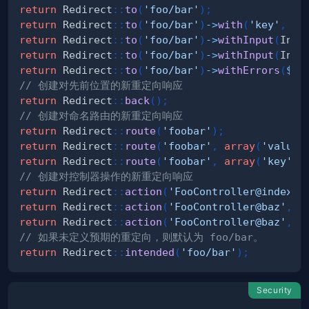
return
Redirect
::
to
(
'foo/bar'
)
;
return
Redirect
::
to
(
'foo/bar'
)
->
with
(
'key'
,
'v
return
Redirect
::
to
(
'foo/bar'
)
->
withInput
(
Inpu
return
Redirect
::
to
(
'foo/bar'
)
->
withInput
(
Inpu
return
Redirect
::
to
(
'foo/bar'
)
->
withErrors
(
$va
// 创建对先前位置的新重定向响应
return
Redirect
::
back
(
)
;
// 创建对命名路由的新重定向响应
return
Redirect
::
route
(
'foobar'
)
;
return
Redirect
::
route
(
'foobar'
,
array
(
'value'
return
Redirect
::
route
(
'foobar'
,
array
(
'key'
=
// 创建对控制器操作的新重定向响应
return
Redirect
::
action
(
'FooController@index'
)
return
Redirect
::
action
(
'FooController@baz'
,
a
return
Redirect
::
action
(
'FooController@baz'
,
a
// 如果未定义预期的重定向，则默认为 foo/bar。
return
Redirect
::
intended
(
'foo/bar'
)
;
Security