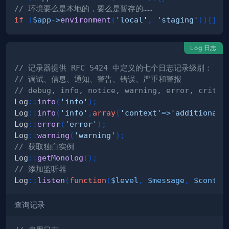
// 环境要么是本地的，要么是暂存的……
if
(
$app
->
environment
(
'local'
,
'staging'
)
)
{
}
Log 日志
// 记录器提供 RFC 5424 中定义的七个日志记录级别：
// 调试、信息、通知、警告、错误、严重和警报
// debug, info, notice, warning, error, critic
Log
::
info
(
'info'
)
;
Log
::
info
(
'info'
,
array
(
'context'
=>
'additional 
Log
::
error
(
'error'
)
;
Log
::
warning
(
'warning'
)
;
// 获取独白实例
Log
::
getMonolog
(
)
;
// 添加监听器
Log
::
listen
(
function
(
$level
,
$message
,
$contex
查询记录