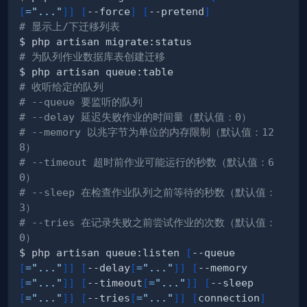
[
=
"..."
]
]
[
--force
]
[
--pretend
]
# 显示上/下迁移列表
# 为队列作业数据库表创建迁移
# 收听给定的队列
# --queue 要监听的队列
# --delay 延迟失败作业的时间量（默认值：0）
# --memory 以兆字节为单位的内存限制（默认值：12
8）
# --timeout 超时前作业可能运行的秒数（默认值：6
0）
# --sleep 在检查作业队列之前等待的秒数（默认值：
3）
# --tries 在记录失败之前尝试作业的次数（默认值：
0）
$ php artisan queue:listen 
[
--queue
[
=
"..."
]
]
[
--delay
[
=
"..."
]
]
[
--memory
[
=
"..."
]
]
[
--timeout
[
=
"..."
]
]
[
--sleep
[
=
"..."
]
]
[
--tries
[
=
"..."
]
]
[
connection
]