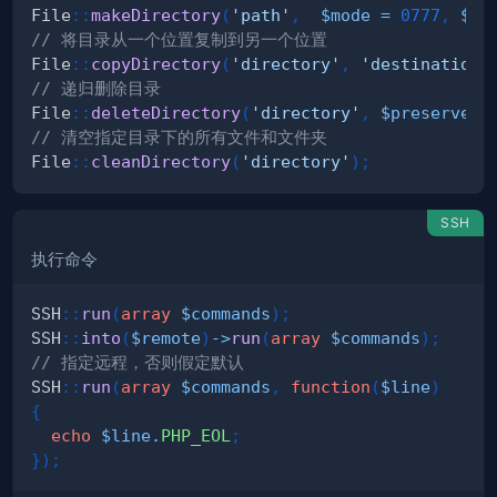
File
::
makeDirectory
(
'path'
,
$mode
=
0777
,
$re
// 将目录从一个位置复制到另一个位置
File
::
copyDirectory
(
'directory'
,
'destination'
// 递归删除目录
File
::
deleteDirectory
(
'directory'
,
$preserve
=
// 清空指定目录下的所有文件和文件夹
File
::
cleanDirectory
(
'directory'
)
;
SSH
执行命令
SSH
::
run
(
array
$commands
)
;
SSH
::
into
(
$remote
)
->
run
(
array
$commands
)
;
// 指定远程，否则假定默认
SSH
::
run
(
array
$commands
,
function
(
$line
)
{
echo
$line
.
PHP_EOL
;
}
)
;