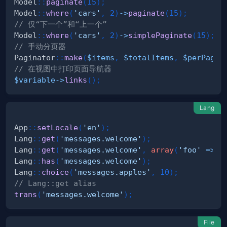
Model
::
paginate
(
15
)
;
Model
::
where
(
'cars'
,
2
)
->
paginate
(
15
)
;
// 仅“下一个”和“上一个”
Model
::
where
(
'cars'
,
2
)
->
simplePaginate
(
15
)
;
// 手动分页器
Paginator
::
make
(
$items
,
$totalItems
,
$perPage
)
// 在视图中打印页面导航器
$variable
->
links
(
)
;
Lang
App
::
setLocale
(
'en'
)
;
Lang
::
get
(
'messages.welcome'
)
;
Lang
::
get
(
'messages.welcome'
,
array
(
'foo'
=>
'
Lang
::
has
(
'messages.welcome'
)
;
Lang
::
choice
(
'messages.apples'
,
10
)
;
// Lang::get alias
trans
(
'messages.welcome'
)
;
File