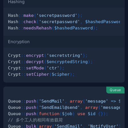
Hashing
Hash
::
make
(
'secretpassword'
)
;
Hash
::
check
(
'secretpassword'
,
$hashedPassword
)
Hash
::
needsRehash
(
$hashedPassword
)
;
Encryption
Crypt
::
encrypt
(
'secretstring'
)
;
Crypt
::
decrypt
(
$encryptedString
)
;
Crypt
::
setMode
(
'ctr'
)
;
Crypt
::
setCipher
(
$cipher
)
;
Queue
Queue
::
push
(
'SendMail'
,
array
(
'message'
=>
$me
Queue
::
push
(
'SendEmail@send'
,
array
(
'message'
Queue
::
push
(
function
(
$job
)
use
$id
{
}
)
;
// 多个工人的相同有效载荷
Queue
::
bulk
(
array
(
'SendEmail'
,
'NotifyUser'
)
,