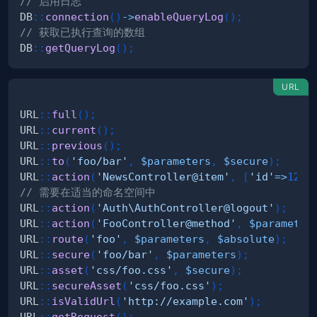
// 启用日志
DB
::
connection
(
)
->
enableQueryLog
(
)
;
// 获取已执行查询的数组
DB
::
getQueryLog
(
)
;
URL
URL
::
full
(
)
;
URL
::
current
(
)
;
URL
::
previous
(
)
;
URL
::
to
(
'foo/bar'
,
$parameters
,
$secure
)
;
URL
::
action
(
'NewsController@item'
,
[
'id'
=>
123
]
// 需要在适当的命名空间中
URL
::
action
(
'Auth\AuthController@logout'
)
;
URL
::
action
(
'FooController@method'
,
$parameter
URL
::
route
(
'foo'
,
$parameters
,
$absolute
)
;
URL
::
secure
(
'foo/bar'
,
$parameters
)
;
URL
::
asset
(
'css/foo.css'
,
$secure
)
;
URL
::
secureAsset
(
'css/foo.css'
)
;
URL
::
isValidUrl
(
'http://example.com'
)
;
URL
::
getRequest
(
)
;