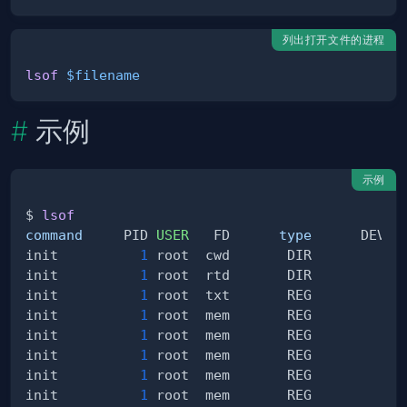
列出打开文件的进程
lsof
$filename
示例
示例
$ 
lsof
command
     PID 
USER
   FD      
type
init          
1
 root  cwd       DIR         
8,
init          
1
 root  rtd       DIR         
8,
init          
1
 root  txt       REG         
8,
init          
1
 root  mem       REG         
8,
init          
1
 root  mem       REG         
8,
init          
1
 root  mem       REG         
8,
init          
1
 root  mem       REG         
8,
init          
1
 root  mem       REG         
8,