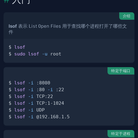
介绍
lsof
表示
L
i
s
t
O
pen
F
iles 用于查找哪个进程打开了哪些文
件
$ 
lsof
$ 
sudo
lsof
-u
特定于端口
$ 
lsof
-i
$ 
lsof
-i
 :80 
-i
$ 
lsof
-i
$ 
lsof
-i
$ 
lsof
-i
$ 
lsof
-i
特定于进程