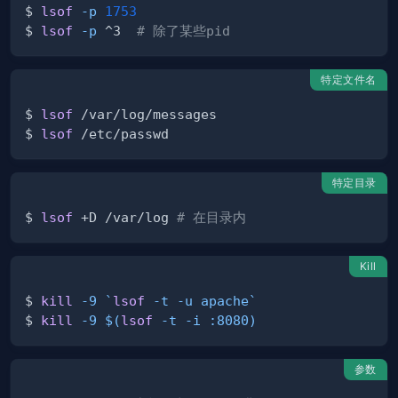
$ 
lsof
-p
1753
$ 
lsof
-p
 ^3  
# 除了某些pid
特定文件名
$ 
lsof
$ 
lsof
特定目录
$ 
lsof
 +D /var/log 
# 在目录内
Kill
$ 
kill
-9
`
lsof
-t
-u
 apache
`
$ 
kill
-9
$(
lsof
-t
-i
 :8080
)
参数