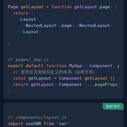
Page
.
getLayout
=
function
getLayout
(
page
)
{
return
(
<
Layout
>
<
NestedLayout
>
{
page
}
</
NestedLayout
>
</
Layout
>
)
}
// pages/_app.js
export
default
function
MyApp
(
{
Component
,
 pag
// 使用在页面级别定义的布局（如果可用）
const
 getLayout 
=
Component
.
getLayout
||
(
(
p
return
getLayout
(
<
Component
{
...
pageProps
}
/
}
数据请求
// components/layout.js
import
useSWR
from
'swr'