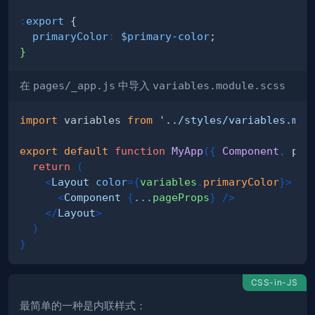
:
export
 {
primaryColor
:
$primary-color
;
}
在
pages/_app.js
中导入
variables.module.scss
import
variables
from
'../styles/variables.mod
export
default
function
MyApp
(
{
Component
,
 pag
return
(
<
Layout
color
=
{
variables
.
primaryColor
}
>
<
Component
{
...
pageProps
}
/>
</
Layout
>
)
}
CSS-in-JS
最简单的一种是内联样式：