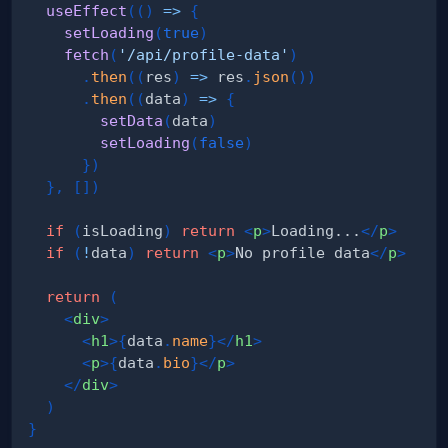
useEffect
(
(
)
=>
{
setLoading
(
true
)
fetch
(
'/api/profile-data'
)
.
then
(
(
res
)
=>
 res
.
json
(
)
)
.
then
(
(
data
)
=>
{
setData
(
data
)
setLoading
(
false
)
}
)
}
,
[
]
)
if
(
isLoading
)
return
<
p
>
Loading...
</
p
>
if
(
!
data
)
return
<
p
>
No profile data
</
p
>
return
(
<
div
>
<
h1
>
{
data
.
name
}
</
h1
>
<
p
>
{
data
.
bio
}
</
p
>
</
div
>
)
}