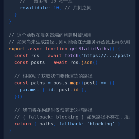
// - 最多每 10 秒一次
revalidate
:
10
,
// 片刻之间
}
}
// 这个函数在服务器端的构建时被调用
// 如果尚未生成路径，则可能会在无服务器函数上再次调用它
export
async
function
getStaticPaths
(
)
{
const
 res 
=
await
fetch
(
'https://.../posts'
)
const
 posts 
=
await
 res
.
json
(
)
// 根据帖子获取我们要预渲染的路径
const
 paths 
=
 posts
.
map
(
(
post
)
=>
(
{
params
:
{
id
:
 post
.
id
}
,
}
)
)
// 我们将在构建时仅预渲染这些路径
// { fallback: blocking } 如果路径不存在，服
return
{
 paths
,
fallback
:
'blocking'
}
}