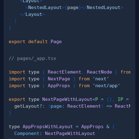
<
Layout
>
<
NestedLayout
>
{
page
}
</
NestedLayout
>
</
Layout
>
)
}
export
default
Page
// pages/_app.tsx
import
 type 
{
ReactElement
,
ReactNode
}
from
'
import
 type 
{
NextPage
}
from
'next'
import
 type 
{
AppProps
}
from
'next/app'
export
 type 
NextPageWithLayout
<
P
=
{
}
,
IP
=
P
>
  getLayout
?
:
(
page
:
ReactElement
)
=>
ReactNod
}
type 
AppPropsWithLayout
=
AppProps
&
{
Component
:
NextPageWithLayout