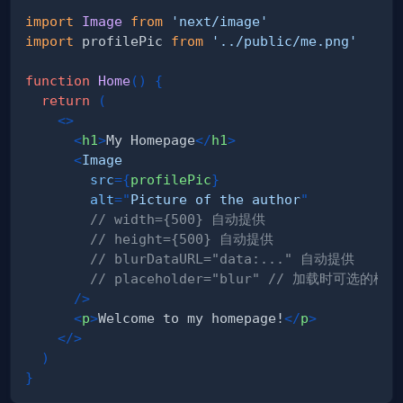
import
Image
from
'next/image'
import
profilePic
from
'../public/me.png'
function
Home
(
)
{
return
(
<
>
<
h1
>
My Homepage
</
h1
>
<
Image
src
=
{
profilePic
}
alt
=
"
Picture of the author
"
// width={500} 自动提供
// height={500} 自动提供
// blurDataURL="data:..." 自动提供
// placeholder="blur" // 加载时可选的模
/>
<
p
>
Welcome to my homepage!
</
p
>
</
>
)
}