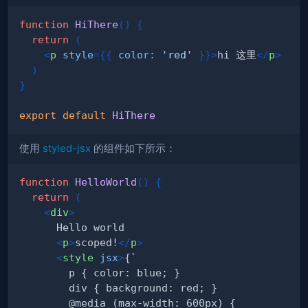
function
HiThere
(
)
{
return
(
<
p
style
=
{
{
color
:
'red'
}
}
>
hi 这里
</
p
>
)
}
export
default
HiThere
使用
styled-jsx
的组件如下所示：
function
HelloWorld
(
)
{
return
(
<
div
>
<
p
>
scoped!
</
p
>
<
style
jsx
>