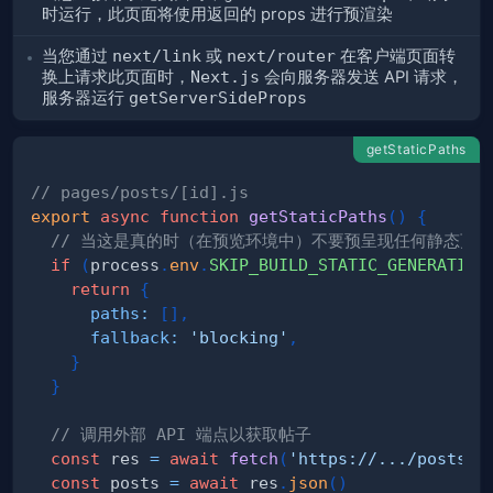
时运行，此页面将使用返回的 props 进行预渲染
当您通过
next/link
或
next/router
在客户端页面转
换上请求此页面时，
Next.js
会向服务器发送 API 请求，
服务器运行
getServerSideProps
getStaticPaths
// pages/posts/[id].js
export
async
function
getStaticPaths
(
)
{
// 当这是真的时（在预览环境中）不要预呈现任何静态页
if
(
process
.
env
.
SKIP_BUILD_STATIC_GENERATION
return
{
paths
:
[
]
,
fallback
:
'blocking'
,
}
}
// 调用外部 API 端点以获取帖子
const
 res 
=
await
fetch
(
'https://.../posts'
)
const
 posts 
=
await
 res
.
json
(
)