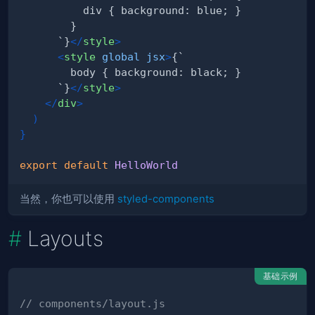
      `}
</
style
>
<
style
global
jsx
>
      `}
</
style
>
</
div
>
)
}
export
default
HelloWorld
当然，你也可以使用
styled-components
Layouts
基础示例
// components/layout.js