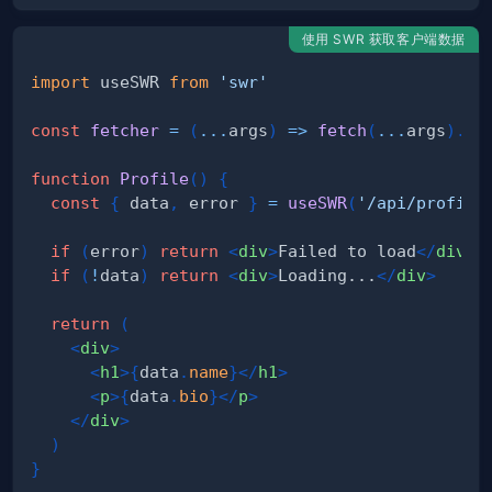
使用 SWR 获取客户端数据
import
useSWR
from
'swr'
const
fetcher
=
(
...
args
)
=>
fetch
(
...
args
)
.
th
function
Profile
(
)
{
const
{
 data
,
 error 
}
=
useSWR
(
'/api/profile
if
(
error
)
return
<
div
>
Failed to load
</
div
>
if
(
!
data
)
return
<
div
>
Loading...
</
div
>
return
(
<
div
>
<
h1
>
{
data
.
name
}
</
h1
>
<
p
>
{
data
.
bio
}
</
p
>
</
div
>
)
}