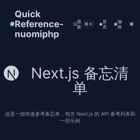
Quick
Reference-
搜
首
编
⌘K
索
页
辑
nuomiphp
Next.js 备忘清
单
这是一份快速参考备忘单，包含 Next.js 的 API 参考列表和
一些示例