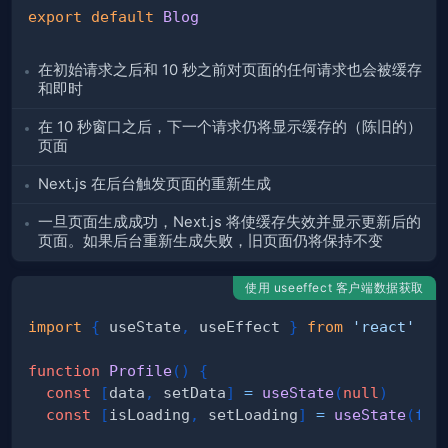
export
default
Blog
在初始请求之后和 10 秒之前对页面的任何请求也会被缓存
和即时
在 10 秒窗口之后，下一个请求仍将显示缓存的（陈旧的）
页面
Next.js 在后台触发页面的重新生成
一旦页面生成成功，Next.js 将使缓存失效并显示更新后的
页面。如果后台重新生成失败，旧页面仍将保持不变
使用 useeffect 客户端数据获取
import
{
 useState
,
 useEffect 
}
from
'react'
function
Profile
(
)
{
const
[
data
,
 setData
]
=
useState
(
null
)
const
[
isLoading
,
 setLoading
]
=
useState
(
fal