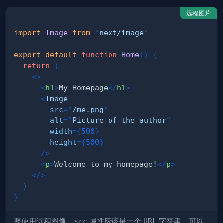
远程图片
import
Image
from
'next/image'
export
default
function
Home
(
)
{
return
(
<
>
<
h1
>
My Homepage
</
h1
>
<
Image
src
=
"
/me.png
"
alt
=
"
Picture of the author
"
width
=
{
500
}
height
=
{
500
}
/>
<
p
>
Welcome to my homepage!
</
p
>
</
>
)
}
要使用远程图像，
src
属性应该是一个
URL
字符串，可以