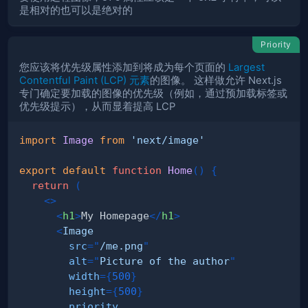
是相对的也可以是绝对的
Priority
您应该将优先级属性添加到将成为每个页面的
Largest
Contentful Paint (LCP) 元素
的图像。 这样做允许 Next.js
专门确定要加载的图像的优先级（例如，通过预加载标签或
优先级提示），从而显着提高 LCP
import
Image
from
'next/image'
export
default
function
Home
(
)
{
return
(
<
>
<
h1
>
My Homepage
</
h1
>
<
Image
src
=
"
/me.png
"
alt
=
"
Picture of the author
"
width
=
{
500
}
height
=
{
500
}
priority