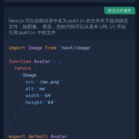
静态文件服务
Next.js 可以在根目录中名为
public
的文件夹下提供静态
文件，如图像。 然后，您的代码可以从基本 URL (
/
) 开始
引用
public
中的文件
import
Image
from
'next/image'
function
Avatar
(
)
{
return
(
<
Image
src
=
"
/me.png
"
alt
=
"
me
"
width
=
"
64
"
height
=
"
64
"
/>
)
}
export
default
Avatar