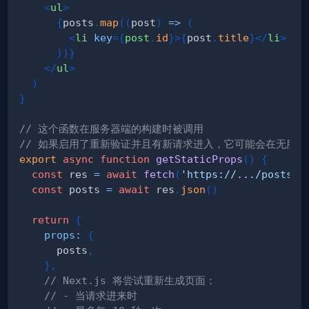
<
ul
>
{
posts
.
map
(
(
post
)
=>
(
<
li
key
=
{
post
.
id
}
>
{
post
.
title
}
</
li
>
)
)
}
</
ul
>
)
}
// 这个函数在服务器端的构建时被调用
// 如果启用了重新验证并且有新请求进入，它可能会在无服
export
async
function
getStaticProps
(
)
{
const
 res 
=
await
fetch
(
'https://.../posts'
)
const
 posts 
=
await
 res
.
json
(
)
return
{
props
:
{
      posts
,
}
,
// Next.js 将尝试重新生成页面：
// - 当请求进来时