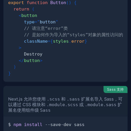
export
function
Button
(
)
{
return
(
<
button
type
=
"
button
"
// 请注意“error”类
// 是如何作为导入的“styles”对象的属性访问的
className
=
{
styles
.
error
}
>
</
button
>
)
}
Sass 支持
Next.js 允许您使用
.scss
和
.sass
扩展名导入 Sass，可
以通过 CSS 模块和
.module.scss
或
.module.sass
扩
展名使用组件级
Sass
$ 
npm
install