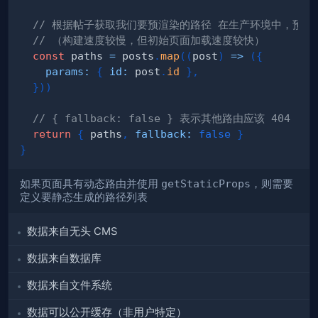
// 根据帖子获取我们要预渲染的路径 在生产环境中，预渲
// （构建速度较慢，但初始页面加载速度较快）
const
 paths 
=
 posts
.
map
(
(
post
)
=>
(
{
params
:
{
id
:
 post
.
id
}
,
}
)
)
// { fallback: false } 表示其他路由应该 404
return
{
 paths
,
fallback
:
false
}
}
如果页面具有动态路由并使用
getStaticProps
，则需要
定义要静态生成的路径列表
数据来自无头 CMS
数据来自数据库
数据来自文件系统
数据可以公开缓存（非用户特定）