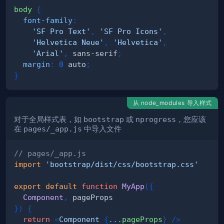
body
{
font-family
:
'SF Pro Text'
,
'SF Pro Icons'
,
'Helvetica Neue'
,
'Helvetica'
,
'Arial'
,
 sans-serif
;
margin
:
0
 auto
;
}
从 node_modules 导入样式
对于全局样式表，如
bootstrap
或
nprogress
，您应该
在
pages/_app.js
中导入文件
// pages/_app.js
import
'bootstrap/dist/css/bootstrap.css'
export
default
function
MyApp
(
{
Component
,
}
)
{
return
<
Component
{
...
pageProps
}
/>