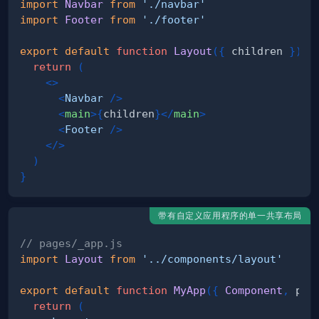
import
Navbar
from
'./navbar'
import
Footer
from
'./footer'
export
default
function
Layout
(
{
 children 
}
)
{
return
(
<
>
<
Navbar
/>
<
main
>
{
children
}
</
main
>
<
Footer
/>
</
>
)
}
带有自定义应用程序的单一共享布局
// pages/_app.js
import
Layout
from
'../components/layout'
export
default
function
MyApp
(
{
Component
,
 pag
return
(