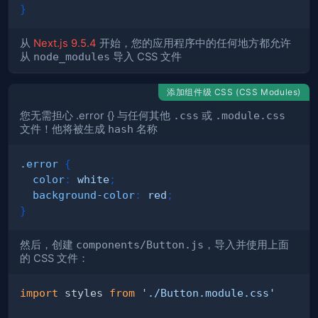
}
从
Next.js 9.5.4
开始，您的应用程序中的任何地方都允许
从
node_modules
导入 CSS 文件
添加组件级 CSS (CSS Modules)
您无需担心 .error {} 与任何其他
.css
或
.module.css
文件！他将被生成
hash
名称
.error
{
color
:
white
;
background-color
:
red
;
}
然后，创建
components/Button.js
，导入并使用上面
的 CSS 文件：
import
styles
from
'./Button.module.css'