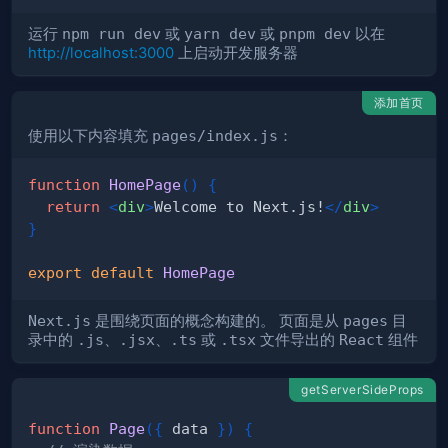
运行
npm run dev
或
yarn dev
或
pnpm dev
以在
http://localhost:3000
上启动开发服务器
添加首页
使用以下内容填充
pages/index.js
：
function
HomePage
(
)
{
return
<
div
>
Welcome to Next.js!
</
div
>
}
export
default
HomePage
Next.js
是围绕页面的概念构建的。 页面是从
pages
目
录中的
.js
、
.jsx
、
.ts
或
.tsx
文件导出的
React
组件
getServerSideProps
function
Page
(
{
 data 
}
)
{