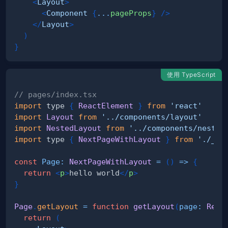
<
Layout
>
<
Component
{
...
pageProps
}
/>
</
Layout
>
)
}
使用 TypeScript
// pages/index.tsx
import
 type 
{
ReactElement
}
from
'react'
import
Layout
from
'../components/layout'
import
NestedLayout
from
'../components/nested
import
 type 
{
NextPageWithLayout
}
from
'./_ap
const
Page
:
NextPageWithLayout
=
(
)
=>
{
return
<
p
>
hello world
</
p
>
}
Page
.
getLayout
=
function
getLayout
(
page
:
Reac
return
(