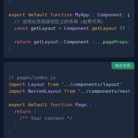
}
export
default
function
MyApp
(
{
Component
,
 pag
// 使用在页面级别定义的布局（如果可用）
const
 getLayout 
=
Component
.
getLayout
??
(
(
p
return
getLayout
(
<
Component
{
...
pageProps
}
/
}
每页布局
// pages/index.js
import
Layout
from
'../components/layout'
import
NestedLayout
from
'../components/nested
export
default
function
Page
(
)
{
return
(
/** Your content */
)
}