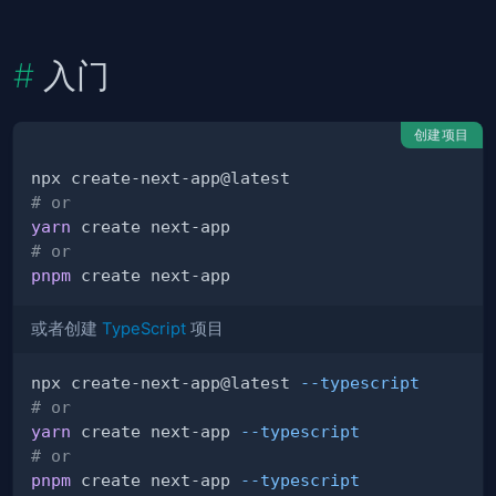
入门
创建项目
# or
yarn
# or
pnpm
或者创建
TypeScript
项目
npx create-next-app@latest 
--typescript
# or
yarn
 create next-app 
--typescript
# or
pnpm
 create next-app 
--typescript