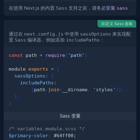
在使用 Next.js 的内置
Sass
支持之前，请务必
安装
sass
自定义 Sass 选项
通过在
next.config.js
中使用
sassOptions
来实现配
置
Sass
编译器。例如添加
includePaths
：
const
 path 
=
require
(
'path'
)
module
.
exports
=
{
sassOptions
:
{
includePaths
:
[
path
.
join
(
__dirname
,
'styles'
)
]
,
}
,
}
Sass 变量
/* variables.module.scss */
$primary-color
:
 #64ff00;