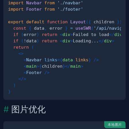
import
Navbar
from
'./navbar'
import
Footer
from
'./footer'
export
default
function
Layout
(
{
 children 
}
)
{
const
{
 data
,
 error 
}
=
useSWR
(
'/api/navigat
if
(
error
)
return
<
div
>
Failed to load
</
div
>
if
(
!
data
)
return
<
div
>
Loading...
</
div
>
return
(
<
>
<
Navbar
links
=
{
data
.
links
}
/>
<
main
>
{
children
}
</
main
>
<
Footer
/>
</
>
)
}
图片优化
本地图片