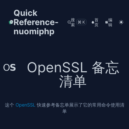
Quick
Reference-
搜
首
编
⌘K
索
页
辑
nuomiphp
OpenSSL 备忘
清单
这个
OpenSSL
快速参考备忘单展示了它的常用命令使用清
单