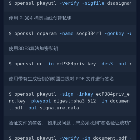
$ openssl pkeyutl 
-verify
-sigfile
 dsasignatur
使用 P-384 椭圆曲线创建私钥
$ openssl ecparam 
-name
 secp384r1 
-genkey
-out
使用3DES算法加密私钥
$ openssl ec 
-in
 ecP384priv.key 
-des3
-out
使用带有生成密钥的椭圆曲线对 PDF 文件进行签名
$ openssl pkeyutl 
-sign
-inkey
 ecP384priv_e
nc.key 
-pkeyopt
 digest:sha3-512 
-in
 documen
t.pdf 
-out
验证文件的签名。 如果没问题，您必须收到“签名验证成功”
$ openssl pkeyutl 
-verify
-in
 document.pdf 
-si