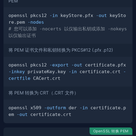
PEM
openssl pkcs12 
-in
 keyStore.pfx 
-out
 keySto
re.pem 
-nodes
# 您可以添加 -nocerts 以仅输出私钥或添加 -nokeys 
以仅输出证书
将 PEM 证书文件和私钥转换为 PKCS#12 (.pfx .p12)
openssl pkcs12 
-export
-out
 certificate.pfx 
-inkey
 privateKey.key 
-in
 certificate.crt 
-
certfile
将 PEM 转换为 CRT（.CRT 文件）
openssl x509 
-outform
 der 
-in
 certificate.p
em 
-out
OpenSSL 转换 PEM