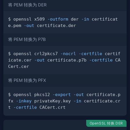
将 PEM 转换为 DER
$ openssl x509 
-outform
 der 
-in
 certificat
e.pem 
-out
将 PEM 转换为 P7B
$ openssl crl2pkcs7 
-nocrl
-certfile
 certif
icate.cer 
-out
 certificate.p7b 
-certfile
 CA
将 PEM 转换为 PFX
$ openssl pkcs12 
-export
-out
 certificate.p
fx 
-inkey
 privateKey.key 
-in
 certificate.cr
t 
-certfile
OpenSSL 转换 DER