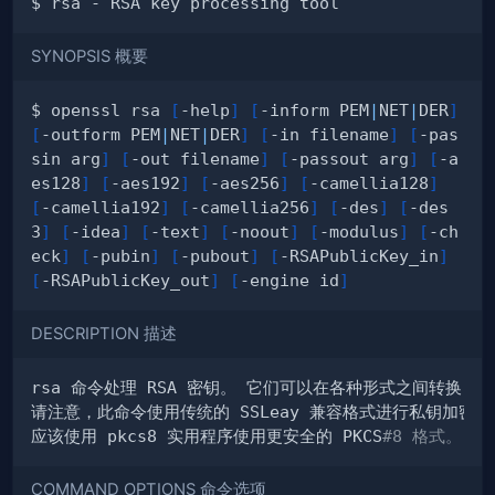
SYNOPSIS 概要
$ openssl rsa 
[
-help
]
[
-inform PEM
|
NET
|
DER
]
[
-outform PEM
|
NET
|
DER
]
[
-in filename
]
[
-pas
sin arg
]
[
-out filename
]
[
-passout arg
]
[
-a
es128
]
[
-aes192
]
[
-aes256
]
[
-camellia128
]
[
-camellia192
]
[
-camellia256
]
[
-des
]
[
-des
3
]
[
-idea
]
[
-text
]
[
-noout
]
[
-modulus
]
[
-ch
eck
]
[
-pubin
]
[
-pubout
]
[
-RSAPublicKey_in
]
[
-RSAPublicKey_out
]
[
-engine id
]
DESCRIPTION 描述
应该使用 pkcs8 实用程序使用更安全的 PKCS
#8 格式。
COMMAND OPTIONS 命令选项