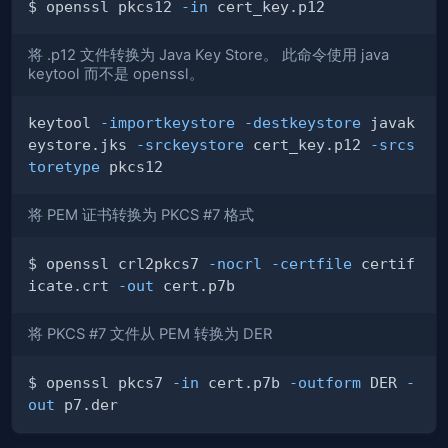
$ openssl pkcs12 
-in
将 .p12 文件转换为 Java Key Store。 此命令使用 java
keytool 而不是 openssl。
keytool 
-importkeystore
-destkeystore
 javak
eystore.jks 
-srckeystore
 cert_key.p12 
-srcs
toretype
将 PEM 证书转换为 PKCS #7 格式
$ openssl crl2pkcs7 
-nocrl
-certfile
 certif
icate.crt 
-out
将 PKCS #7 文件从 PEM 转换为 DER
$ openssl pkcs7 
-in
 cert.p7b 
-outform
 DER 
-
out