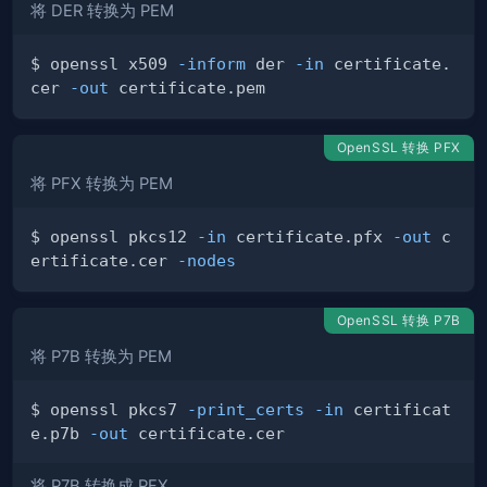
将 DER 转换为 PEM
$ openssl x509 
-inform
 der 
-in
 certificate.
cer 
-out
OpenSSL 转换 PFX
将 PFX 转换为 PEM
$ openssl pkcs12 
-in
 certificate.pfx 
-out
 c
ertificate.cer 
-nodes
OpenSSL 转换 P7B
将 P7B 转换为 PEM
$ openssl pkcs7 
-print_certs
-in
 certificat
e.p7b 
-out
将 P7B 转换成 PFX