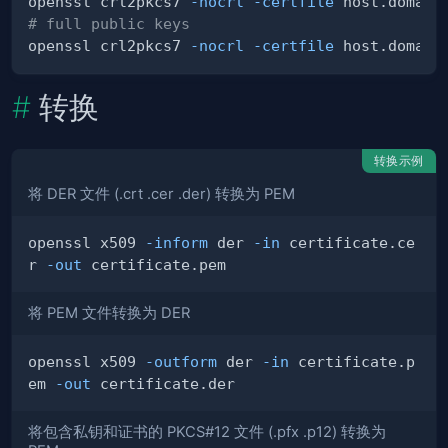
openssl crl2pkcs7 
-nocrl
-certfile
 host.domain
# full public keys
openssl crl2pkcs7 
-nocrl
-certfile
 host.domain
转换
转换示例
将 DER 文件 (.crt .cer .der) 转换为 PEM
openssl x509 
-inform
 der 
-in
 certificate.ce
r 
-out
将 PEM 文件转换为 DER
openssl x509 
-outform
 der 
-in
 certificate.p
em 
-out
将包含私钥和证书的 PKCS#12 文件 (.pfx .p12) 转换为