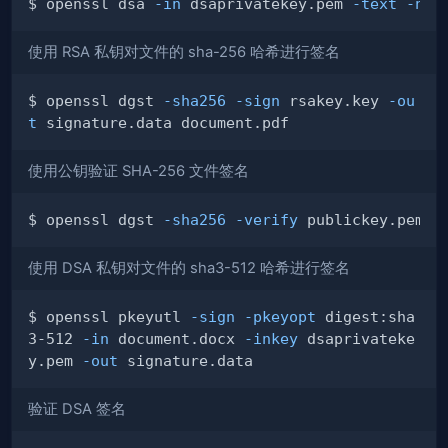
$ openssl dsa 
-in
 dsaprivatekey.pem 
-text
-noo
使用 RSA 私钥对文件的 sha-256 哈希进行签名
$ openssl dgst 
-sha256
-sign
 rsakey.key 
-ou
t
使用公钥验证 SHA-256 文件签名
$ openssl dgst 
-sha256
-verify
 publickey.pem 
-
使用 DSA 私钥对文件的 sha3-512 哈希进行签名
$ openssl pkeyutl 
-sign
-pkeyopt
 digest:sha
3-512 
-in
 document.docx 
-inkey
 dsaprivateke
y.pem 
-out
验证 DSA 签名