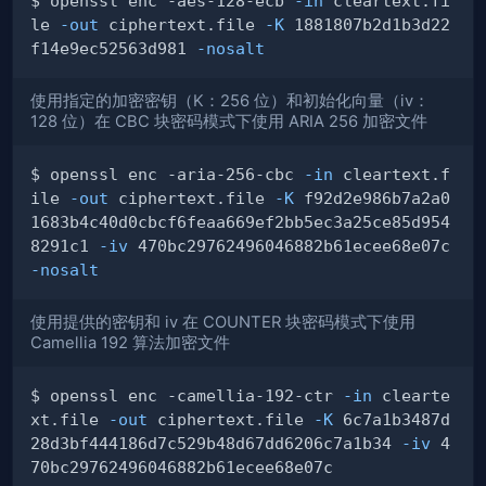
$ openssl enc -aes-128-ecb 
-in
 cleartext.fi
le 
-out
 ciphertext.file 
-K
 1881807b2d1b3d22
f14e9ec52563d981 
-nosalt
使用指定的加密密钥（K：256 位）和初始化向量（iv：
128 位）在 CBC 块密码模式下使用 ARIA 256 加密文件
$ openssl enc -aria-256-cbc 
-in
 cleartext.f
ile 
-out
 ciphertext.file 
-K
 f92d2e986b7a2a0
1683b4c40d0cbcf6feaa669ef2bb5ec3a25ce85d954
8291c1 
-iv
 470bc29762496046882b61ecee68e07c 
-nosalt
使用提供的密钥和 iv 在 COUNTER 块密码模式下使用
Camellia 192 算法加密文件
$ openssl enc -camellia-192-ctr 
-in
 clearte
xt.file 
-out
 ciphertext.file 
-K
 6c7a1b3487d
28d3bf444186d7c529b48d67dd6206c7a1b34 
-iv
 4