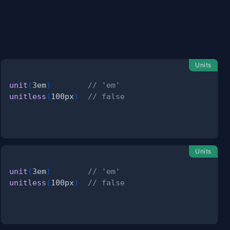
Units
unit
(
3em
)
// 'em'
unitless
(
100px
)
// false
Units
unit
(
3em
)
// 'em'
unitless
(
100px
)
// false