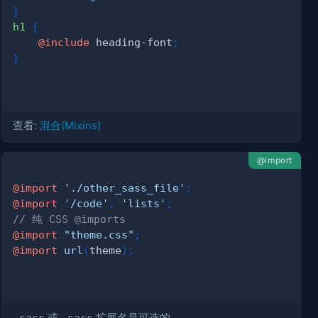
}
h1 
{
@include
 heading-font
;
}
查看:
混合(Mixins)
@import
@import
'./other_sass_file'
;
@import
'/code'
,
'lists'
;
// 纯 CSS @imports
@import
"theme.css"
;
@import
url
(
theme
)
;
.sass
或
.sass
扩展名是可选的。