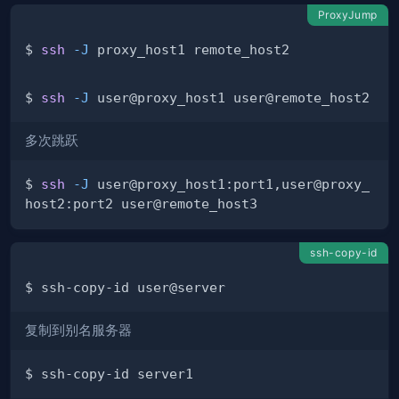
ProxyJump
$ 
ssh
-J
$ 
ssh
-J
多次跳跃
$ 
ssh
-J
 user@proxy_host1:port1,user@proxy_
ssh-copy-id
复制到别名服务器