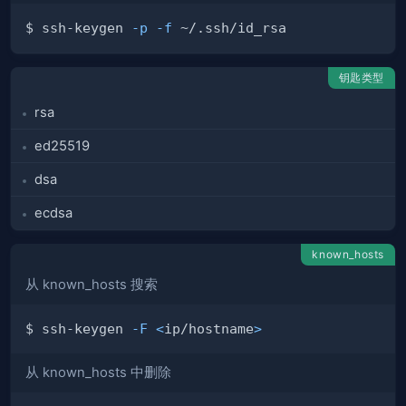
$ ssh-keygen 
-p
-f
钥匙类型
rsa
ed25519
dsa
ecdsa
known_hosts
从 known_hosts 搜索
$ ssh-keygen 
-F
<
ip/hostname
>
从 known_hosts 中删除