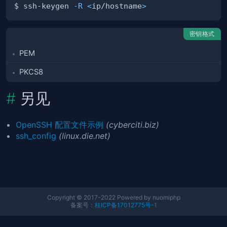
$ ssh-keygen 
-R
<
ip/hostname
>
密钥格式
PEM
PKCS8
另见
OpenSSH 配置文件示例
(cyberciti.biz)
ssh_config
(linux.die.net)
Copyright © 2017-2022 Powered by nuomiphp
备案号：
桂ICP备17012775号-1